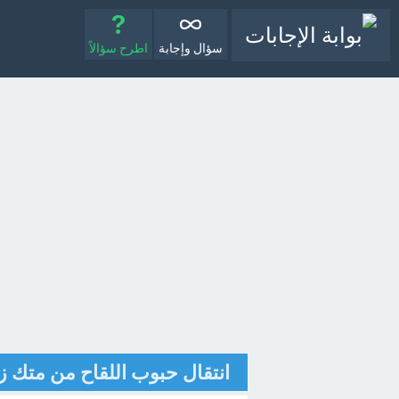
سؤال وإجابة
اطرح سؤالاً
انتقال حبوب اللقاح من متك 