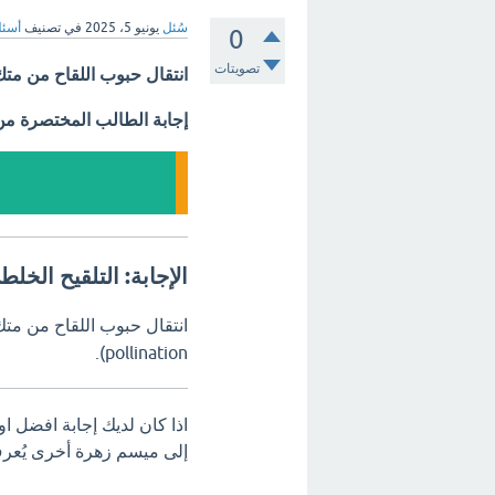
سُئل
يونيو 5، 2025
في تصنيف
أسئل
0
تصويتات
انتقال حبوب اللقاح من مت
إجابة الطالب المختصرة م
الإجابة: التلقيح الخلط
انتقال حبوب اللقاح من مت
pollination).
اذا كان لديك إجابة افضل ا
إلى ميسم زهرة أخرى يُعرف