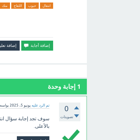
انتقال
حبوب
اللقاح
متك
1
إجابة وحدة
تم الرد عليه
يونيو 5، 2025
بواسط
0
تصويتات
سوف تجد إجابة سؤال انت
بالأعلى.