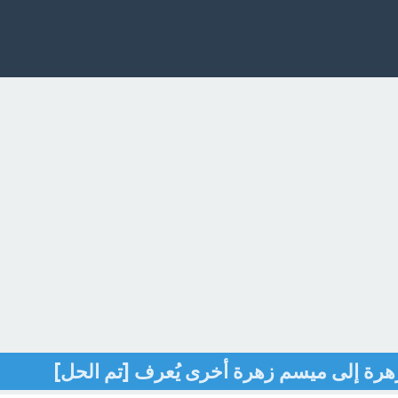
زهرة إلى ميسم زهرة أخرى يُعرف [تم الحل]