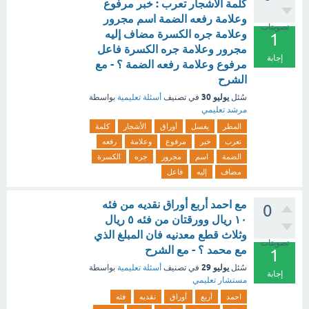
كلمة الأشجار تعرب : خبر مرفوع
وعلامة رفعه الضمة اسم مجرور
تصويتات
وعلامة جره الكسرة مضاف إليه
1
مجرور وعلامة جره الكسرة فاعل
إجابة
مرفوع وعلامة رفعه الضمة ؟ - مع
الشرح
يوليو 30
سُئل
في تصنيف
أسئلة تعليمية
بواسطة
مرشد تعليمي
المطر
يغسل
أوراق
الأشجار
كلمة
تعرب
خبر
مرفوع
وعلامة
رفعه
الضمة
اسم
مجرور
جره
الكسرة
مضاف
إليه
فاعل
مع احمد أربع أوراق نقديه من فئه
0
١٠ ريال وورقتان من فئه ٥ ريال
وثلاث قطع معدنيه فان المبلغ الذي
تصويتات
مع محمد ؟ - مع الشرح
1
يوليو 29
سُئل
في تصنيف
أسئلة تعليمية
بواسطة
إجابة
مستشار تعليمي
احمد
أربع
أوراق
نقديه
فئه