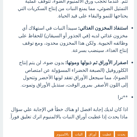
تتم.
عندما تحجب ورق الألمنيوم الضوء، تتوقف عملية
التمثيل الضوئي، مما يمنع النبات من إنتاج السكريات التي
يحتاجها للنمو والبقاء على قيد الحياة.
استنفاذ المخزون الغذائي:
سيبدأ النبات في استهلاك أي
مخزون غذائي لديه (في الجذور أو السيقان) للحفاظ على
وظائفه الحيوية.
ولكن هذا المخزون محدود، ومع توقف
إنتاج الغذاء، سينضب بسرعة.
اصفرار الأوراق ثم ذبولها وموتها:
بدون ضوء، لن يتم إنتاج
الكلوروفيل (الصبغة الخضراء المسؤولة عن امتصاص
الضوء)، مما سيجعل الأوراق تفقد لونها الأخضر وتتحول
إلى اللون الأصفر.
بمرور الوقت، ستذبل الأوراق وتموت.
**ترا
اذا كان لديك إجابة افضل او هناك خطأ في الإجابة علي سؤال
ماذا يحدث إذا غطيت أوراق النبات بالالمنيوم اترك تعليق فورآ.
يحدث
غطيت
أوراق
النبات
بالالمنيوم