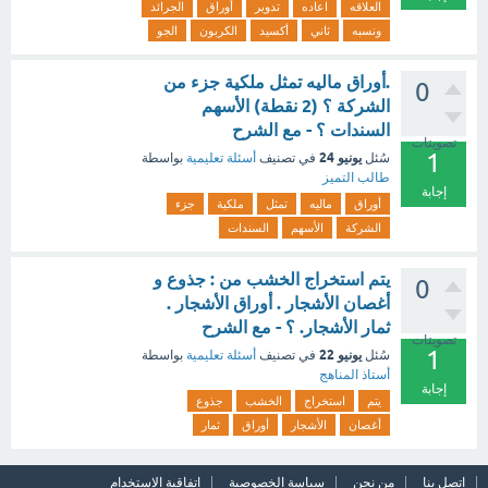
العلاقه
اعاده
تدوير
أوراق
الجرائد
ونسبه
ثاني
أكسيد
الكربون
الجو
.أوراق ماليه تمثل ملكية جزء من
0
الشركة ؟ (2 نقطة) الأسهم
السندات ؟ - مع الشرح
تصويتات
1
يونيو 24
سُئل
في تصنيف
أسئلة تعليمية
بواسطة
طالب التميز
إجابة
أوراق
ماليه
تمثل
ملكية
جزء
الشركة
الأسهم
السندات
يتم استخراج الخشب من : جذوع و
0
أغصان الأشجار . أوراق الأشجار .
ثمار الأشجار. ؟ - مع الشرح
تصويتات
1
يونيو 22
سُئل
في تصنيف
أسئلة تعليمية
بواسطة
أستاذ المناهج
إجابة
يتم
استخراج
الخشب
جذوع
أغصان
الأشجار
أوراق
ثمار
اتصل بنا
من نحن
سياسة الخصوصية
اتفاقية الاستخدام