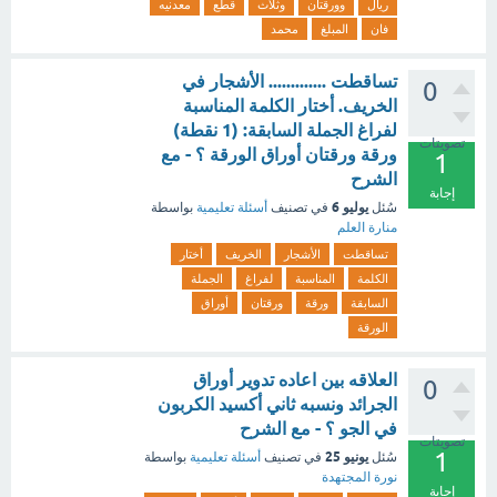
ريال
وورقتان
وثلاث
قطع
معدنيه
فان
المبلغ
محمد
تساقطت ............. الأشجار في
0
الخريف. أختار الكلمة المناسبة
لفراغ الجملة السابقة: (1 نقطة)
تصويتات
ورقة ورقتان أوراق الورقة ؟ - مع
1
الشرح
إجابة
يوليو 6
سُئل
في تصنيف
أسئلة تعليمية
بواسطة
منارة العلم
تساقطت
الأشجار
الخريف
أختار
الكلمة
المناسبة
لفراغ
الجملة
السابقة
ورقة
ورقتان
أوراق
الورقة
العلاقه بين اعاده تدوير أوراق
0
الجرائد ونسبه ثاني أكسيد الكربون
في الجو ؟ - مع الشرح
تصويتات
1
يونيو 25
سُئل
في تصنيف
أسئلة تعليمية
بواسطة
نورة المجتهدة
إجابة