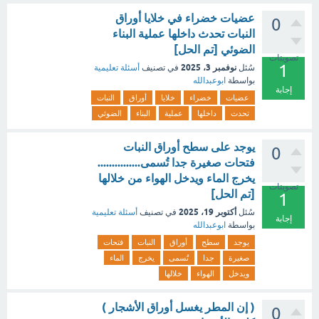
عضيات خضراء في خلايا أوراق
0
النبات تحدث داخلها عملية البناء
الضوئي [تم الحل]
تصويتات
1
نوفمبر 3، 2025
سُئل
في تصنيف
أسئلة تعليمية
بواسطة
ابوعبدالله
إجابة
عضيات
خضراء
خلايا
أوراق
النبات
تحدث
داخلها
عملية
البناء
الضوئي
يوجد على سطح أوراق النبات
0
فتحات صغيرة جدا تُسمى...............
يخرج الماء ويدخل الهواء من خلالها
تصويتات
[تم الحل]
1
أكتوبر 19، 2025
سُئل
في تصنيف
أسئلة تعليمية
إجابة
بواسطة
ابوعبدالله
يوجد
سطح
أوراق
النبات
فتحات
صغيرة
جدا
تُسمى
يخرج
الماء
ويدخل
الهواء
خلالها
( إن المطر يغسل أوراق الأشجار )
0