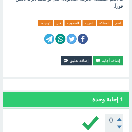
فورآ.
اسم
المملكه
العربيه
السعوديه
قبل
توحيدها
1
إجابة وحدة
0