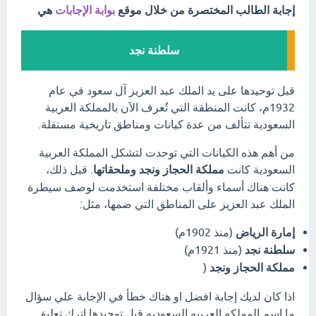
إجابة الطالب المختصرة من خلال موقع
بوابة الإجابات
هي
سلطنة نجد
قبل توحيدها على يد الملك عبد العزيز آل سعود في عام
1932م، كانت المنطقة التي تُعرف الآن بالمملكة العربية
السعودية تتألف من عدة كيانات ومناطق تاريخية مستقلة.
من أهم هذه الكيانات التي توحدت لتشكل المملكة العربية
السعودية كانت
مملكة الحجاز ونجد وملحقاتها
.
قبل ذلك،
كانت هناك أسماء وألقاب مختلفة استخدمت لوصف سيطرة
الملك عبد العزيز على المناطق التي ضمها، مثل:
إمارة الرياض
(منذ 1902م)
سلطنة نجد
(منذ 1921م)
مملكة الحجاز ونجد
(
اذا كان لديك إجابة افضل او هناك خطأ في الإجابة علي سؤال
ما اسم المملكه العربيه السعوديه قبل توحيدها اترك تعليق