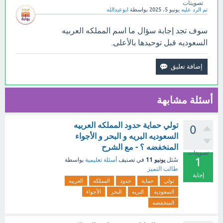
تصويتات
تم الرد عليه
يونيو 5، 2025
بواسطة
ابوعبدالله
سوف تجد إجابة سؤال ما اسم المملكه العربيه
السعوديه قبل توحيدها بالأعلى.
أسئلة مشابهة
تولي حماية حدود المملكه العربيه
0
السعوديه البريه و البحر و الأجواء
المنخفضه ؟ - مع الشرح
تصويتات
1
يونيو 11
سُئل
في تصنيف
أسئلة تعليمية
بواسطة
طالب التميز
إجابة
تولي
حماية
حدود
المملكه
العربيه
السعوديه
البريه
البحر
الأجواء
المنخفضه