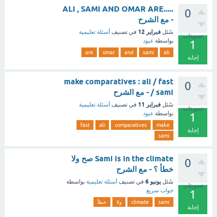
.....ALI , SAMI AND OMAR ARE
0
- مع الشرح
فبراير 12
سُئل
في تصنيف
أسئلة تعليمية
تصويتات
بواسطة
عبود
1
are
omar
and
sami
ali
إجابة
make comparatives : ali / fast
0
/ sami - مع الشرح
فبراير 11
سُئل
في تصنيف
أسئلة تعليمية
تصويتات
بواسطة
عبود
1
fast
ali
comparatives
make
إجابة
sami
Sami is in the climate صح ولا
0
خطأ ؟ - مع الشرح
يونيو 6
سُئل
في تصنيف
أسئلة تعليمية
بواسطة
تصويتات
جواب سريع
1
sami
climate
ولا
خطأ
إجابة