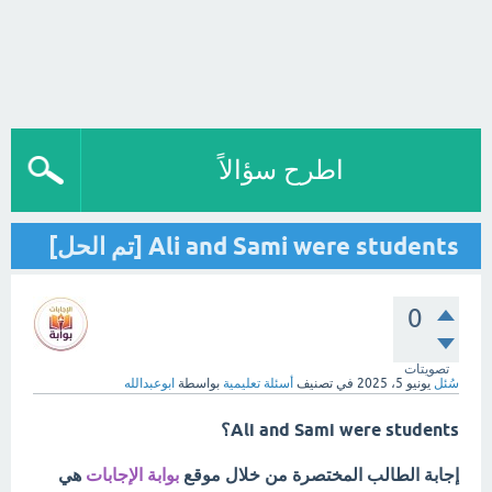
اطرح سؤالاً
Ali and Sami were students [تم الحل]
0
تصويتات
سُئل
يونيو 5، 2025
في تصنيف
أسئلة تعليمية
بواسطة
ابوعبدالله
Ali and Sami were students؟
إجابة الطالب المختصرة من خلال موقع
بوابة الإجابات
هي