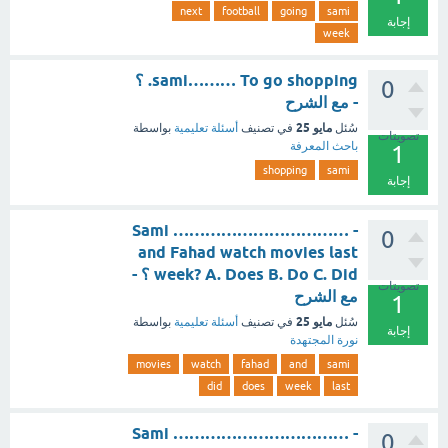
next
football
going
sami
إجابة
week
sami……… To go shopping. ؟
0
- مع الشرح
مايو 25
سُئل
في تصنيف
أسئلة تعليمية
بواسطة
تصويتات
باحث المعرفة
1
shopping
sami
إجابة
- …………………………… Sami
0
and Fahad watch movies last
week? A. Does B. Do C. Did ؟ -
تصويتات
مع الشرح
1
مايو 25
سُئل
في تصنيف
أسئلة تعليمية
بواسطة
إجابة
نورة المجتهدة
movies
watch
fahad
and
sami
did
does
week
last
- …………………………… Sami
0