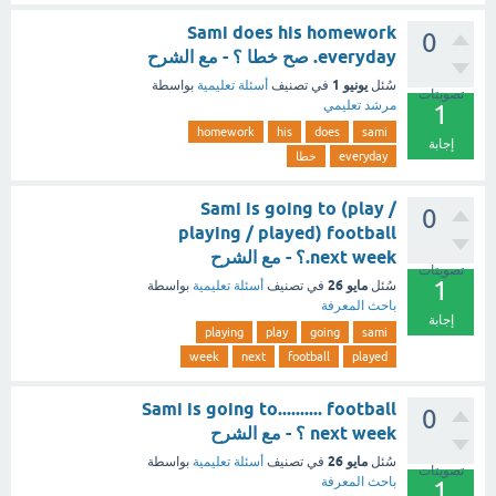
Sami does his homework
0
everyday. صح خطا ؟ - مع الشرح
يونيو 1
سُئل
في تصنيف
أسئلة تعليمية
بواسطة
تصويتات
مرشد تعليمي
1
homework
his
does
sami
إجابة
everyday
خطا
Sami is going to (play /
0
playing / played) football
next week.؟ - مع الشرح
تصويتات
1
مايو 26
سُئل
في تصنيف
أسئلة تعليمية
بواسطة
باحث المعرفة
إجابة
playing
play
going
sami
week
next
football
played
Sami is going to.......... football
0
next week ؟ - مع الشرح
مايو 26
سُئل
في تصنيف
أسئلة تعليمية
بواسطة
تصويتات
باحث المعرفة
1