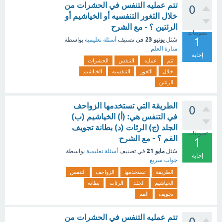
تتم عمليه التنفس في الحشرات من
0
خلال الثغور التنفسيه أو الخياشيم أو
الرئتين ؟ - مع الشرح
تصويتات
1
يونيو 23
سُئل
في تصنيف
أسئلة تعليمية
بواسطة
منارة العلم
إجابة
تتم
عمليه
التنفس
الحشرات
خلال
الثغور
التنفسيه
الخياشيم
الرئتين
الطريقة التي تستخدمها الزواحف
0
في التنفس هي: (أ) الخياشيم (ب)
الجلد (ج) الرئات (د) بطانة تجويف
تصويتات
الفم ؟ - مع الشرح
1
مايو 21
سُئل
في تصنيف
أسئلة تعليمية
بواسطة
إجابة
جواب سريع
الطريقة
تستخدمها
الزواحف
التنفس
الخياشيم
الجلد
الرئات
بطانة
تجويف
الفم
تتم عمليه التنفس في الحشرات من
0