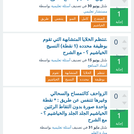
يونيو 30
سُئل
في تصنيف
أسئلة تعليمية
بواسطة
تصويتات
مستشار تعليمي
1
الضفدع
كامل
النمو
يتنفس
طريق
إجابة
الخياشيم
.تنتظم الخلايا المتشابهة التي تقوم
0
بوظيفة محدده (1 نقطة) النسيج
الخياشيم ؟ - مع الشرح
تصويتات
1
يونيو 15
سُئل
في تصنيف
أسئلة تعليمية
بواسطة
أستاذ المناهج
إجابة
تنتظم
الخلايا
المتشابهة
تقوم
بوظيفة
محدده
النسيج
الخياشيم
الزواحف كالتمساح والسحالي
0
وغيرها تتنفس عن طريق : * نقطة
واحدة صورة بدون التقاط الرئتين
تصويتات
الخياشيم الجلد الجلد والخياشيم ؟ -
1
مع الشرح
إجابة
مايو 31
سُئل
في تصنيف
أسئلة تعليمية
بواسطة
منارة العلم