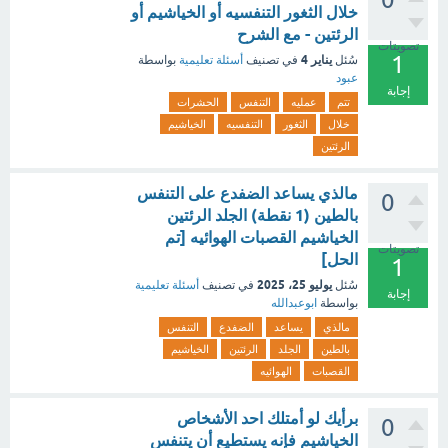
خلال الثغور التنفسيه أو الخياشيم أو
الرئتين - مع الشرح
تصويتات
1
يناير 4
سُئل
في تصنيف
أسئلة تعليمية
بواسطة
عبود
إجابة
تتم
عمليه
التنفس
الحشرات
خلال
الثغور
التنفسيه
الخياشيم
الرئتين
مالذي يساعد الضفدع على التنفس
0
بالطين (1 نقطة) الجلد الرئتين
الخياشيم القصبات الهوائيه [تم
تصويتات
الحل]
1
يوليو 25، 2025
سُئل
في تصنيف
أسئلة تعليمية
إجابة
بواسطة
ابوعبدالله
مالذي
يساعد
الضفدع
التنفس
بالطين
الجلد
الرئتين
الخياشيم
القصبات
الهوائيه
برأيك لو أمتلك احد الأشخاص
0
الخياشيم فإنه يستطيع أن يتنفس