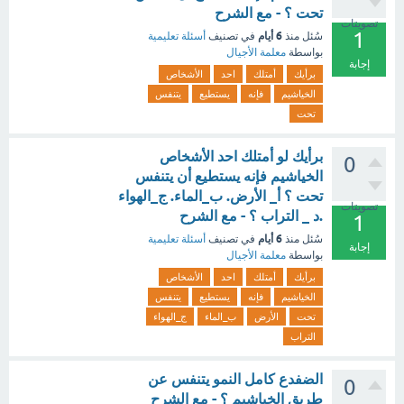
تحت ؟ - مع الشرح
تصويتات
1
6 أيام
سُئل
منذ
في تصنيف
أسئلة تعليمية
بواسطة
معلمة الأجيال
إجابة
برأيك
أمتلك
احد
الأشخاص
الخياشيم
فإنه
يستطيع
يتنفس
تحت
برأيك لو أمتلك احد الأشخاص
0
الخياشيم فإنه يستطيع أن يتنفس
تحت ؟ أ_ الأرض. ب_الماء. ج_الهواء
تصويتات
.د _ التراب ؟ - مع الشرح
1
6 أيام
سُئل
منذ
في تصنيف
أسئلة تعليمية
إجابة
بواسطة
معلمة الأجيال
برأيك
أمتلك
احد
الأشخاص
الخياشيم
فإنه
يستطيع
يتنفس
تحت
الأرض
ب_الماء
ج_الهواء
التراب
الضفدع كامل النمو يتنفس عن
0
طريق الخياشيم ؟ - مع الشرح