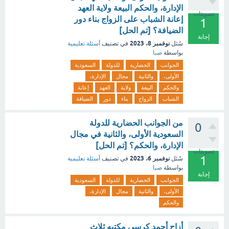
الإدارة، والحكم البيعة ولاية العهد
تصويتات
إعانة الشباب على الزواج بناء دور
1
الضيافة؟ [تم الحل]
إجابة
نوفمبر 8، 2023
سُئل
في تصنيف
أسئلة تعليمية
بواسطة
صبا
الجوانب
الحضارية
للدولة
السعودية
الأولى،
والثانية
مجال
الإدارة،
والحكم
البيعة
ولاية
العهد
إعانة
الشباب
الزواج
بناء
دور
الضيافة
من الجوانب الحضارية للدولة
0
السعودية الأولى، والثانية في مجال
الإدارة، والحكم؟ [تم الحل]
تصويتات
1
نوفمبر 6، 2023
سُئل
في تصنيف
أسئلة تعليمية
بواسطة
صبا
إجابة
الجوانب
الحضارية
للدولة
السعودية
الأولى،
والثانية
مجال
الإدارة،
والحكم
أزاح أحمد كرسي مكتبه ثلاث