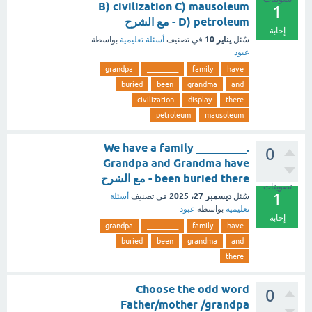
B) civilization C) mausoleum
1
D) petroleum - مع الشرح
إجابة
يناير 10
سُئل
في تصنيف
أسئلة تعليمية
بواسطة
عبود
grandpa
_________
family
have
buried
been
grandma
and
civilization
display
there
petroleum
mausoleum
We have a family _________.
0
Grandpa and Grandma have
been buried there - مع الشرح
تصويتات
1
ديسمبر 27، 2025
سُئل
في تصنيف
أسئلة
تعليمية
بواسطة
عبود
إجابة
grandpa
_________
family
have
buried
been
grandma
and
there
Choose the odd word
0
Father/mother /grandpa