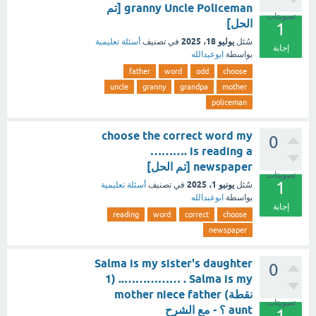
granny Uncle Policeman [تم
تصويتات
الحل]
1
يوليو 18، 2025
سُئل
في تصنيف
أسئلة تعليمية
إجابة
بواسطة
ابوعبدالله
father
word
odd
choose
uncle
granny
grandpa
mother
policeman
choose the correct word my
0
………. is reading a
newspaper [تم الحل]
تصويتات
1
يونيو 1، 2025
سُئل
في تصنيف
أسئلة تعليمية
بواسطة
ابوعبدالله
إجابة
reading
word
correct
choose
newspaper
Salma is my sister's daughter
0
. Salma is my …………….. (1
نقطة) mother niece father
تصويتات
aunt ؟ - مع الشرح
1