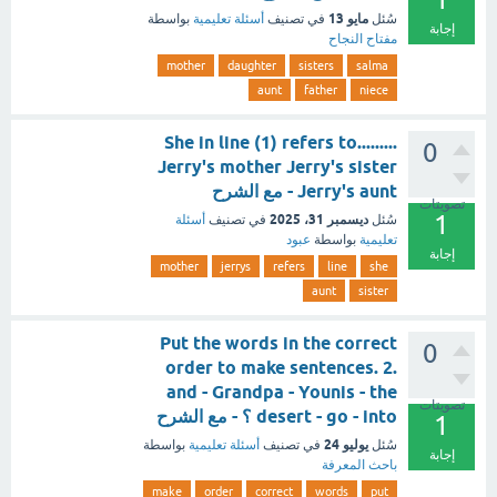
مايو 13
سُئل
في تصنيف
أسئلة تعليمية
بواسطة
إجابة
مفتاح النجاح
mother
daughter
sisters
salma
aunt
father
niece
She in line (1) refers to.........
0
Jerry's mother Jerry's sister
Jerry's aunt - مع الشرح
تصويتات
1
ديسمبر 31، 2025
سُئل
في تصنيف
أسئلة
تعليمية
بواسطة
عبود
إجابة
mother
jerrys
refers
line
she
aunt
sister
Put the words in the correct
0
order to make sentences. 2.
and - Grandpa - Younis - the
تصويتات
desert - go - into ؟ - مع الشرح
1
يوليو 24
سُئل
في تصنيف
أسئلة تعليمية
بواسطة
إجابة
باحث المعرفة
make
order
correct
words
put