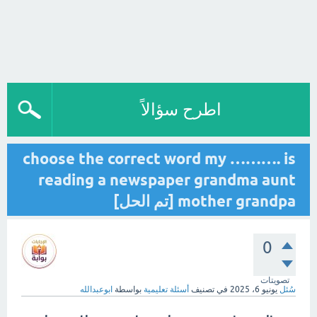
اطرح سؤالاً
choose the correct word my ………. is
reading a newspaper grandma aunt
mother grandpa [تم الحل]
0
تصويتات
سُئل
يونيو 6، 2025
في تصنيف
أسئلة تعليمية
بواسطة
ابوعبدالله