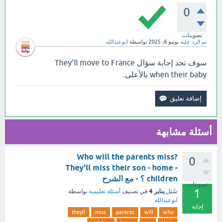
0
تصويتات
تم الرد عليه
يونيو 6، 2025
بواسطة
ابوعبدالله
سوف تجد إجابة سؤال They’ll move to France
when their baby بالأعلى.
أسئلة مشابهة
Who will the parents miss?
0
They'll miss their son - home -
children ؟ - مع الشرح
تصويتات
1
يناير 4
سُئل
في تصنيف
أسئلة تعليمية
بواسطة
ابوعبدالله
إجابة
theyll
miss
parents
will
who