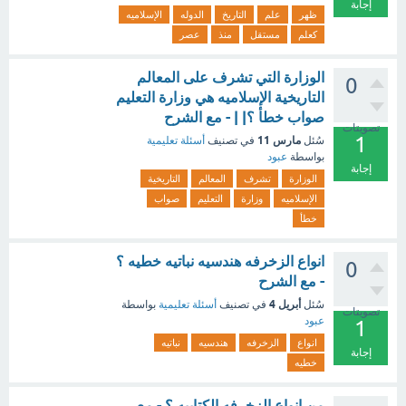
إجابة
ظهر
علم
التاريخ
الدوله
الإسلاميه
كعلم
مستقل
منذ
عصر
الوزارة التي تشرف على المعالم
0
التاريخية الإسلاميه هي وزارة التعليم
صواب خطأ ؟| | - مع الشرح
تصويتات
1
مارس 11
سُئل
في تصنيف
أسئلة تعليمية
بواسطة
عبود
إجابة
الوزارة
تشرف
المعالم
التاريخية
الإسلاميه
وزارة
التعليم
صواب
خطأ
انواع الزخرفه هندسيه نباتيه خطيه ؟
0
- مع الشرح
أبريل 4
سُئل
في تصنيف
أسئلة تعليمية
بواسطة
تصويتات
عبود
1
انواع
الزخرفه
هندسيه
نباتيه
إجابة
خطيه
من انواع الزخرفه الكتابيه ؟ - مع