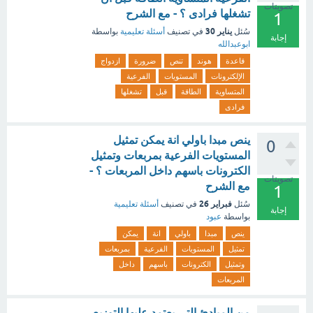
تصويتات
تشغلها فرادى ؟ - مع الشرح
1
يناير 30
سُئل
في تصنيف
أسئلة تعليمية
بواسطة
إجابة
ابوعبدالله
قاعدة
هوند
تنص
ضرورة
ازدواج
الإلكترونات
المستويات
الفرعية
المتساوية
الطاقة
قبل
تشغلها
فرادى
ينص مبدا باولي انة يمكن تمثيل
0
المستويات الفرعية بمربعات وتمثيل
الكترونات باسهم داخل المربعات ؟ -
تصويتات
مع الشرح
1
فبراير 26
سُئل
في تصنيف
أسئلة تعليمية
إجابة
بواسطة
عبود
ينص
مبدا
باولي
انة
يمكن
تمثيل
المستويات
الفرعية
بمربعات
وتمثيل
الكترونات
باسهم
داخل
المربعات
من المبادئ التي يعتمد عليها التوزيع