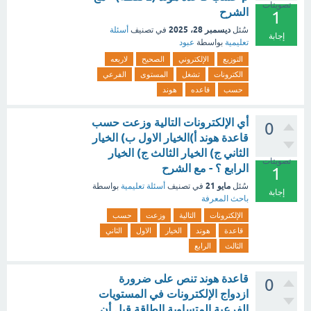
تصويتات
الشرح
1
ديسمبر 28، 2025
سُئل
في تصنيف
أسئلة
إجابة
تعليمية
بواسطة
عبود
التوزيع
الإلكتروني
الصحيح
لاربعه
الكترونات
تشغل
المستوى
الفرعي
حسب
قاعده
هوند
أي الإلكترونات التالية وزعت حسب
0
قاعدة هوند أ)الخيار الاول ب) الخيار
الثاني ج) الخيار الثالث ج) الخيار
تصويتات
الرابع ؟ - مع الشرح
1
مايو 21
سُئل
في تصنيف
أسئلة تعليمية
بواسطة
إجابة
باحث المعرفة
الإلكترونات
التالية
وزعت
حسب
قاعدة
هوند
الخيار
الاول
الثاني
الثالث
الرابع
قاعدة هوند تنص على ضرورة
0
ازدواج الإلكترونات في المستويات
الفرعية المتساوية الطاقة قبل أن