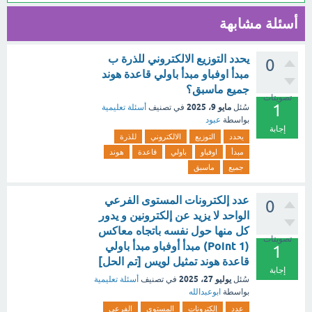
أسئلة مشابهة
يحدد التوزيع الالكتروني للذرة ب
0
مبدأ اوفباو مبدأ باولي قاعدة هوند
جميع ماسبق؟
تصويتات
1
مايو 9، 2025
سُئل
في تصنيف
أسئلة تعليمية
بواسطة
عبود
إجابة
يحدد
التوزيع
الالكتروني
للذرة
مبدأ
اوفباو
باولي
قاعدة
هوند
جميع
ماسبق
عدد إلكترونات المستوى الفرعي
0
الواحد لا يزيد عن إلكترونين و يدور
كل منها حول نفسه باتجاه معاكس
تصويتات
(1 Point) مبدأ أوفباو مبدأ باولي
1
قاعدة هوند تمثيل لويس [تم الحل]
إجابة
يوليو 27، 2025
سُئل
في تصنيف
أسئلة تعليمية
بواسطة
ابوعبدالله
عدد
إلكترونات
المستوى
الفرعي