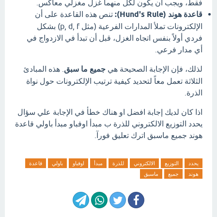
فقط، ويجب أن يكون لكل منهما غزل مغزلي معاكس.
قاعدة هوند (Hund's Rule):
تنص هذه القاعدة على أن
الإلكترونات تملأ المدارات الفرعية (مثل p,
d,
f) بشكل
فردي أولاً بنفس اتجاه الغزل، قبل أن تبدأ في الازدواج في
أي مدار فرعي.
لذلك، فإن الإجابة الصحيحة هي
جميع ما سبق
.
هذه المبادئ
الثلاثة تعمل معاً لتحديد كيفية ترتيب الإلكترونات حول نواة
الذرة.
اذا كان لديك إجابة افضل او هناك خطأ في الإجابة علي سؤال
يحدد التوزيع الالكتروني للذرة ب مبدأ اوفباو مبدأ باولي قاعدة
هوند جميع ماسبق اترك تعليق فورآ.
يحدد
التوزيع
الالكتروني
للذرة
مبدأ
اوفباو
باولي
قاعدة
هوند
جميع
ماسبق