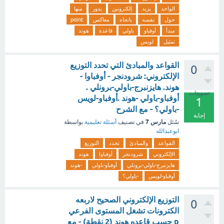
الواحد
يزيد
إلكترونين
يدور
منها
حول
نفسه
باتجاه
معاكس
point
مبدأ
أوفباو
باولي
قاعدة
هوند
تمثيل
لويس
القواعد والمبادئ التي تحدد التوزيع
0
الإلكتروني: شرودنجر - أوفباوا -
هوند. هايزنبرج-باولي-برونلي .
تصويتات
أوفباو-باولي -هوند .أوفباو-لويس
1
-باولي؟ - مع الشرح
إجابة
مارس 7
سُئل
في تصنيف
أسئلة تعليمية
بواسطة
ابوعبدالله
القواعد
والمبادئ
تحدد
التوزيع
الإلكتروني
شرودنجر
أوفباوا
هوند
هايزنبرج-باولي-برونلي
أوفباو-باولي
-هوند
أوفباو-لويس
-باولي؟
التوزيع الإلكتروني الصحيح لاربعه
0
الكترونات تشغل المستوى الفرعي
p حسب قاعده هوند (2 نقطة) - مع