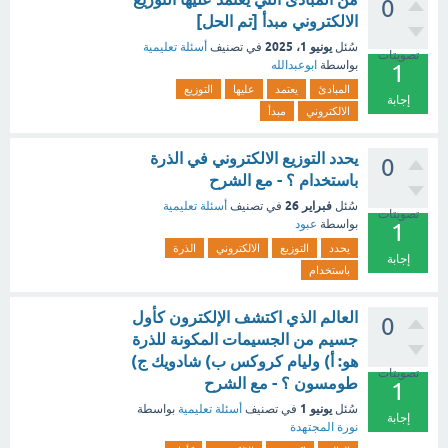
0
الالكتروني مبدأ [تم الحل]
يونيو 1، 2025
سُئل
في تصنيف
أسئلة تعليمية
تصويتات
بواسطة
ابوعبدالله
1
المبادئ
يعتمد
عليها
التوزيع
إجابة
الالكتروني
مبدأ
يحدد التوزيع الالكتروني في الذرة
0
باستخدام ؟ - مع الشرح
فبراير 26
سُئل
في تصنيف
أسئلة تعليمية
تصويتات
بواسطة
عبود
1
يحدد
التوزيع
الالكتروني
الذرة
إجابة
باستخدام
العالم الذي اكتشف الإلكترون كأول
0
جسيم من الجسيمات المكونة للذرة
هو: أ) وليام كروكس ب) شادويك ج)
تصويتات
طومسون ؟ - مع الشرح
1
يونيو 1
سُئل
في تصنيف
أسئلة تعليمية
بواسطة
إجابة
نورة المجتهدة