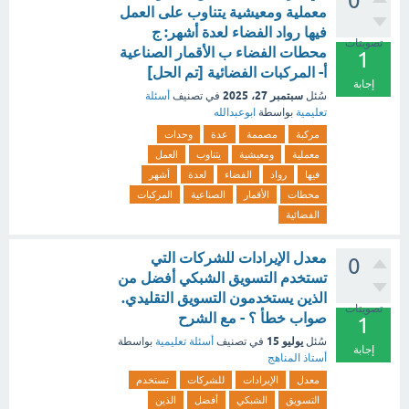
0
معملية ومعيشية يتناوب على العمل
فيها رواد الفضاء لعدة أشهر: ج
تصويتات
محطات الفضاء ب الأقمار الصناعية
1
أ- المركبات الفضائية [تم الحل]
إجابة
سبتمبر 27، 2025
سُئل
في تصنيف
أسئلة
تعليمية
بواسطة
ابوعبدالله
مركبة
مصممة
عدة
وحدات
معملية
ومعيشية
يتناوب
العمل
فيها
رواد
الفضاء
لعدة
أشهر
محطات
الأقمار
الصناعية
المركبات
الفضائية
معدل الإيرادات للشركات التي
0
تستخدم التسويق الشبكي أفضل من
الذين يستخدمون التسويق التقليدي.
تصويتات
صواب خطأ ؟ - مع الشرح
1
يوليو 15
سُئل
في تصنيف
أسئلة تعليمية
بواسطة
إجابة
أستاذ المناهج
معدل
الإيرادات
للشركات
تستخدم
التسويق
الشبكي
أفضل
الذين