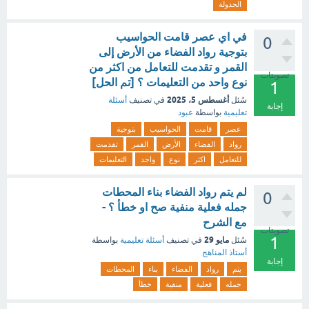
الجدولة
في اي عصر قامت الحواسيب
0
بتوجية رواد الفضاء من الأرض إلى
القمر و تقدمت للتعامل من اكثر من
تصويتات
نوع واحد من التعليمات ؟ [تم الحل]
1
أغسطس 5، 2025
سُئل
في تصنيف
أسئلة
إجابة
تعليمية
بواسطة
عبود
عصر
قامت
الحواسيب
بتوجية
رواد
الفضاء
الأرض
القمر
تقدمت
للتعامل
اكثر
نوع
واحد
التعليمات
لم يتم رواد الفضاء بناء المحطات
0
جمله فعلية منفية صح او خطأ ؟ -
مع الشرح
تصويتات
1
مايو 29
سُئل
في تصنيف
أسئلة تعليمية
بواسطة
أستاذ المناهج
إجابة
يتم
رواد
الفضاء
بناء
المحطات
جمله
فعلية
منفية
خطأ