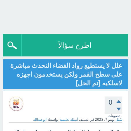
اطرح سؤالاً
علل لا يستطيع رواد الفضاء التحدث مباشرة
على سطح القمر ولكن يستخدمون اجهزه
لاسلكيه [تم الحل]
0
تصويتات
سُئل
يونيو 7، 2025
في تصنيف
أسئلة تعليمية
بواسطة
ابوعبدالله