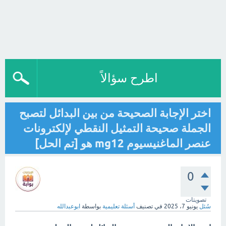
اطرح سؤالاً
اختر الإجابة الصحيحة من بين البدائل لتصبح
الجملة صحيحة التمثيل النقطي لإلكترونات
عنصر الماغنيسيوم mg12 هو [تم الحل]
0
تصويتات
سُئل
يونيو 7، 2025
في تصنيف
أسئلة تعليمية
بواسطة
ابوعبدالله