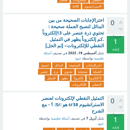
النقطي
لإلكترونات
لعنصر
الاسترانشيوم
sr38
اخترالإجابات الصحيحة من بين
0
البدائل لتصبح الجملة صحيحة :
تحتوي ذرة عنصر على 13إلكتروناً
تصويتات
.كم إلكتروناً يظهر في التمثيل
1
النقطي للإلكترونات~ [تم الحل]
إجابة
أغسطس 19، 2025
سُئل
في تصنيف
أسئلة
تعليمية
بواسطة
عبود
اخترالإجابات
الصحيحة
البدائل
لتصبح
الجملة
صحيحة
تحتوي
ذرة
عنصر
13إلكتروناً
إلكتروناً
يظهر
التمثيل
النقطي
للإلكترونات
التمثيل النقطي لإلكترونات لعنصر
0
الاسترانشيوم sr38 هو :Sr: ؟ - مع
الشرح
تصويتات
1
أبريل 7
سُئل
في تصنيف
أسئلة تعليمية
بواسطة
عبود
إجابة