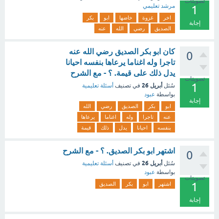
تصويتات
مرشد تعليمي
1
اخر
غزوة
خاضها
ابو
بكر
إجابة
الصديق
رضي
الله
عنه
كان ابو بكر الصديق رضي الله عنه
0
تاجرا وله اغناما يرعاها بنفسه احيانا
يدل ذلك على قيمة. ؟ - مع الشرح
تصويتات
1
أبريل 26
سُئل
في تصنيف
أسئلة تعليمية
بواسطة
عبود
إجابة
ابو
بكر
الصديق
رضي
الله
عنه
تاجرا
وله
اغناما
يرعاها
بنفسه
احيانا
يدل
ذلك
قيمة
اشتهر ابو بكر الصديق. ؟ - مع الشرح
0
أبريل 26
سُئل
في تصنيف
أسئلة تعليمية
بواسطة
عبود
تصويتات
1
اشتهر
ابو
بكر
الصديق
إجابة