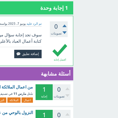
1
إجابة وحدة
تم الرد عليه
يونيو 7، 2025
بواسط
0
تصويتات
سوف تجد إجابة سؤال من 
كتابة أعمال العباد بالأعلى
أفضل إجابة
أسئلة مشابهة
من اعمال الملائكة ا
1
0
مارس 11
سُئل
في تصني
تصويتات
إجابة
اعمال
الملائكة
النز
النزول بالوحي من عم
1
0