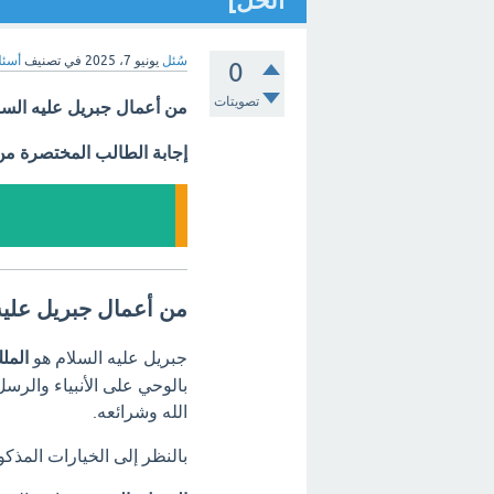
الحل]
سُئل
يونيو 7، 2025
في تصنيف
أسئل
0
تصويتات
من أعمال جبريل عليه السلا
إجابة الطالب المختصرة م
من أعمال جبريل عليه
جبريل عليه السلام هو
المل
بالوحي على الأنبياء والرس
الله وشرائعه.
بالنظر إلى الخيارات المذكو