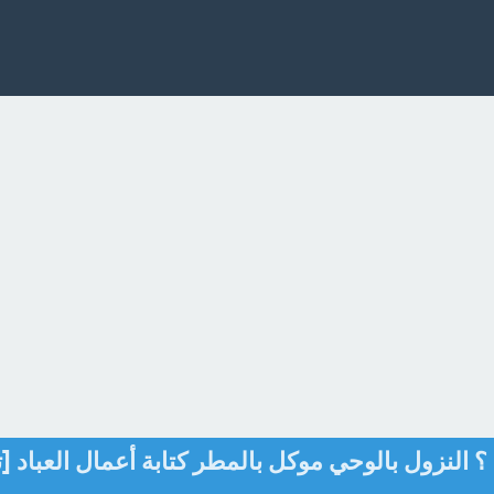
 النزول بالوحي موكل بالمطر كتابة أعمال العباد [