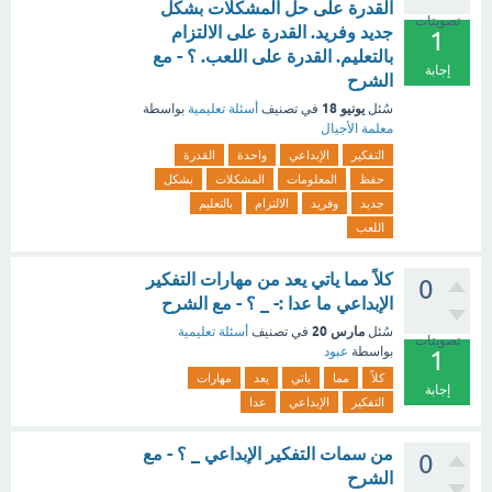
القدرة على حل المشكلات بشكل
تصويتات
جديد وفريد. القدرة على الالتزام
1
بالتعليم. القدرة على اللعب. ؟ - مع
إجابة
الشرح
يونيو 18
سُئل
في تصنيف
أسئلة تعليمية
بواسطة
معلمة الأجيال
التفكير
الإبداعي
واحدة
القدرة
حفظ
المعلومات
المشكلات
بشكل
جديد
وفريد
الالتزام
بالتعليم
اللعب
كلاً مما ياتي يعد من مهارات التفكير
0
الإبداعي ما عدا :- _ ؟ - مع الشرح
مارس 20
سُئل
في تصنيف
أسئلة تعليمية
تصويتات
بواسطة
عبود
1
كلاً
مما
ياتي
يعد
مهارات
إجابة
التفكير
الإبداعي
عدا
من سمات التفكير الإبداعي _ ؟ - مع
0
الشرح