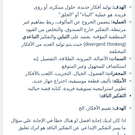
الهدف:
توليد أفكار جديدة، حلول مبتكرة، أو رؤى
فريدة.
هو عملية "البناء" أو "الخلق".
العملية:
يتضمن الخروج عن المألوف، ربط مفاهيم غير
مرتبطة، التفكير خارج الصندوق، والتخلص من القيود
المنطقية المؤقتة.
يعتمد على
التباين
والتفكير
التباعدي
(divergent thinking) حيث يتم توليد العديد من الأفكار
المختلفة.
السمات:
الأصالة، المرونة، الطلاقة، التفصيل.
إنه
استكشاف للمجهول وغير المتوقع.
المحفزات:
الفضول، الخيال، التجريب، اللعب بالأفكار.
الأمثلة:
تأليف قطعة موسيقية، اختراع جهاز جديد،
تطوير استراتيجية تسويقية فريدة، كتابة قصة خيالية.
التفكير الناقد:
الهدف:
تقييم الأفكار، الح
اذا كان لديك إجابة افضل او هناك خطأ في الإجابة علي سؤال
ما يميز التفكير الإبداعي عن التفكير الناقد هو اترك تعليق
فورآ.