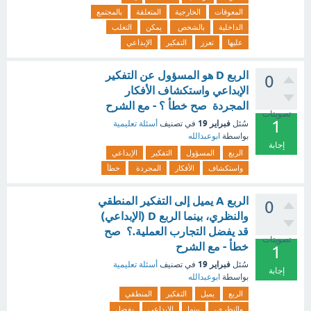
المعوقات
الخارجية
المتعلقة
بالمجتمع
الداخلية
بالشخص
يمكن
التغلب
عليها
تعزز
التفكير
الإبداعي
الربع D هو المسؤول عن التفكير
0
الإبداعي واستكشاف الأفكار
المجردة صح خطأ ؟ - مع الشرح
تصويتات
1
فبراير 19
سُئل
في تصنيف
أسئلة تعليمية
بواسطة
ابوعبدالله
إجابة
الربع
المسؤول
التفكير
الإبداعي
واستكشاف
الأفكار
المجردة
خطأ
الربع A يميل إلى التفكير المنطقي
0
والنظري، بينما الربع D (الإبداعي)
قد يفضل التجارب العملية.؟ صح
تصويتات
خطأ - مع الشرح
1
فبراير 19
سُئل
في تصنيف
أسئلة تعليمية
إجابة
بواسطة
ابوعبدالله
الربع
يميل
التفكير
المنطقي
والنظري،
بينما
الإبداعي
يفضل