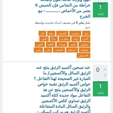
تصويتات
خراطة من النحاس فإن الحمض X
1
يعتبر من الأحماض .............. - مع
إجابة
الشرح
يناير 3
سُئل
في تصنيف
أسئلة تعليمية
بواسطة
عبود
عند
تسخين
الحمض
ينتج
غاز
الذى
لونه
مقارب
جداً
للون
محلول
اليود
وتزداد
كثافة
اللون
بإضافة
خراطة
النحاس
فإن
يعتبر
الأحماض
عند تسخين أكسيد الزئبق ينتج عنه
0
الزئبق السائل والأكسجين/ ما
العبارة غير الصحيحة لهذا التفاعل ؟
تصويتات
خواص أكسيد الزئبق تشبة خواص
1
الزئبق والأكسجين ينتج عن هذ
إجابة
التفاعل مواد جديدة كتلة أكسيد
الزئيق تساوي كتلتي الأكسجين
والزئبق السائل المادة المتفاعلة
أكسيد الزئبق هو مركب كيميائي -