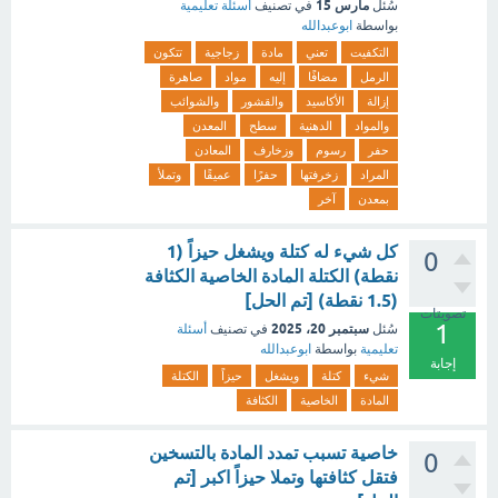
مارس 15
سُئل
في تصنيف
أسئلة تعليمية
بواسطة
ابوعبدالله
التكفيت
تعني
مادة
زجاجية
تتكون
الرمل
مضافًا
إليه
مواد
صاهرة
إزالة
الأكاسيد
والقشور
والشوائب
والمواد
الدهنية
سطح
المعدن
حفر
رسوم
وزخارف
المعادن
المراد
زخرفتها
حفرًا
عميقًا
وتملأ
بمعدن
آخر
كل شيء له كتلة ويشغل حيزاً (1
0
نقطة) الكتلة المادة الخاصية الكثافة
(1.5 نقطة) [تم الحل]
تصويتات
1
سبتمبر 20، 2025
سُئل
في تصنيف
أسئلة
تعليمية
بواسطة
ابوعبدالله
إجابة
شيء
كتلة
ويشغل
حيزاً
الكتلة
المادة
الخاصية
الكثافة
خاصية تسبب تمدد المادة بالتسخين
0
فتقل كثافتها وتملا حيزاً اكبر [تم