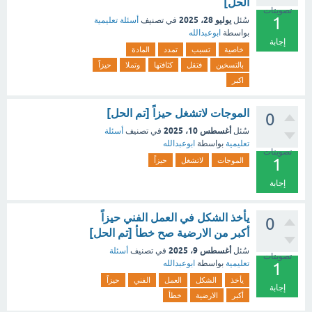
الحل]
تصويتات
1
يوليو 28، 2025
سُئل
في تصنيف
أسئلة تعليمية
بواسطة
ابوعبدالله
إجابة
خاصية
تسبب
تمدد
المادة
بالتسخين
فتقل
كثافتها
وتملا
حيزاً
اكبر
الموجات لاتشغل حيزاً [تم الحل]
0
أغسطس 10، 2025
سُئل
في تصنيف
أسئلة
تعليمية
بواسطة
ابوعبدالله
تصويتات
1
الموجات
لاتشغل
حيزاً
إجابة
يأخذ الشكل في العمل الفني حيزاً
0
أكبر من الارضية صح خطأ [تم الحل]
أغسطس 9، 2025
سُئل
في تصنيف
أسئلة
تصويتات
تعليمية
بواسطة
ابوعبدالله
1
يأخذ
الشكل
العمل
الفني
حيزاً
إجابة
أكبر
الارضية
خطأ