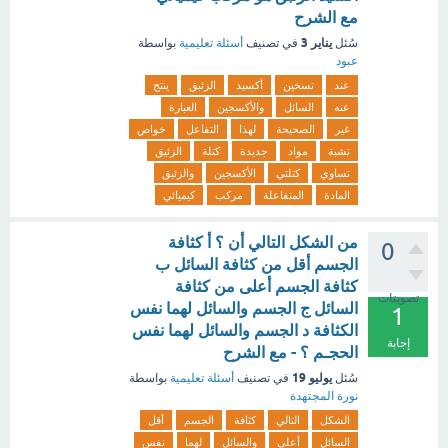
مع الشرح
يناير 3
سُئل
في تصنيف
أسئلة تعليمية
بواسطة
عبود
عند
تسخين
أكسيد
الزئبق
ينتج
عنه
السائل
والأكسجين
العبارة
غير
الصحيحة
لهذا
التفاعل
خواص
تشبة
مواد
جديدة
كتلة
الزئيق
تساوي
كتلتي
الأكسجين
والزئبق
المادة
المتفاعلة
مركب
كيميائي
من الشكل التالي أن ؟ أ كثافة
0
الجسم أقل من كثافة السائل ب
كثافة الجسم أعلى من كثافة
تصويتات
السائل ج الجسم والسائل لهما نفس
1
الكثافة د الجسم والسائل لهما نفس
إجابة
الحجـم ؟ - مع الشرح
يوليو 19
سُئل
في تصنيف
أسئلة تعليمية
بواسطة
نورة المجتهدة
الشكل
التالي
كثافة
الجسم
أقل
السائل
أعلى
والسائل
لهما
نفس