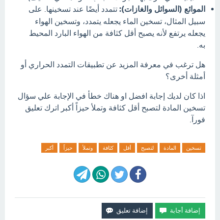
الموائع (السوائل والغازات):
تتمدد أيضًا عند تسخينها.
على
سبيل المثال، تسخين الماء يجعله يتمدد، وتسخين الهواء
يجعله يرتفع لأنه يصبح أقل كثافة من الهواء البارد المحيط
به.
هل ترغب في معرفة المزيد عن تطبيقات التمدد الحراري أو
أمثلة أخرى؟
اذا كان لديك إجابة افضل او هناك خطأ في الإجابة علي سؤال
تسخين المادة لتصبح أقل كثافة وتملأ حيزاً أكبر اترك تعليق
فورآ.
تسخين
المادة
لتصبح
أقل
كثافة
وتملأ
حيزاً
أكبر