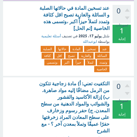
عند تسخين المادة في حالاتها الصلبة
0
و السائلة والغازية تصبح اقل كثافة
وتمدد لتملأ حيزاً اكبر ،وتسمى هذه
تصويتات
الخاصية [تم الحل]
1
يوليو 17، 2025
سُئل
في تصنيف
أسئلة تعليمية
إجابة
بواسطة
ابوعبدالله
عند
تسخين
المادة
حالاتها
الصلبة
السائلة
والغازية
تصبح
اقل
كثافة
وتمدد
لتملأ
حيزاً
اكبر
،وتسمى
الخاصية
التكفيت تعني: أ) مادة زجاجية تتكون
0
من الرمل مضافًا إليه مواد صاهرة.
ب) إزالة الأكاسيد والقشور
تصويتات
والشوائب والمواد الدهنية من سطح
1
المعدن. ج) حفر رسوم وزخارف
إجابة
على سطح المعادن المراد زخرفتها
حفرًا عميقًا وتملأ بمعدن آخر ؟ - مع
الشرح