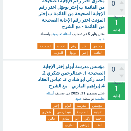
محتوى اختر رقم الإجابة الصحيحة
0
من القائمة ب إختر يوصَِل اختر رقم
الإجابة الصحيحة من القائمة ب إختر
تصويتات
المؤنث اختر رقم الإجابة الصحيحة
1
من القائمة - مع الشرح
إجابة
يناير 5
سُئل
في تصنيف
أسئلة تعليمية
بواسطة
عبود
محتوى
اختر
رقم
الإجابة
الصحيحة
القائمة
إختر
يوصَِل
المؤنث
مؤسس مدرسة أبولو إختر الإجابة
0
الصحيحة 1. عبدالرحمن شكري 2.
أحمد زكي ابو شادي 3. عباس العقاد
تصويتات
4. إبراهيم المازني - مع الشرح
1
ديسمبر 31، 2025
سُئل
في تصنيف
أسئلة
إجابة
تعليمية
بواسطة
عبود
مؤسس
مدرسة
أبولو
إختر
الإجابة
الصحيحة
عبدالرحمن
شكري
أحمد
زكي
ابو
شادي
عباس
العقاد
إبراهيم
المازني