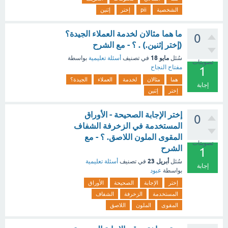
الشخصية
pii
إختر
إثنين
ما هما مثالان لخدمة العملاء الجيدة؟
0
(إختر إثنين.) . ؟ - مع الشرح
مايو 18
سُئل
في تصنيف
أسئلة تعليمية
بواسطة
تصويتات
مفتاح النجاح
1
هما
مثالان
لخدمة
العملاء
الجيدة؟
إجابة
إختر
إثنين
إختر الإجابة الصحيحة - الأوراق
0
المستخدمة في الزخرفة الشفاف
المقوى الملون اللاصق. ؟ - مع
تصويتات
الشرح
1
أبريل 23
سُئل
في تصنيف
أسئلة تعليمية
إجابة
بواسطة
عبود
إختر
الإجابة
الصحيحة
الأوراق
المستخدمة
الزخرفة
الشفاف
المقوى
الملون
اللاصق