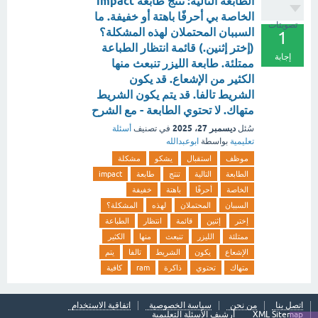
الطابعة التالية: تنتج طابعة impact
الخاصة بي أحرفًا باهتة أو خفيفة. ما
تصويتات
السببان المحتملان لهذه المشكلة؟
1
(إختر إثنين.) قائمة انتظار الطباعة
إجابة
ممتلئة. طابعة الليزر تنبعث منها
الكثير من الإشعاع. قد يكون
الشريط تالفا. قد يتم يكون الشريط
متهاك. لا تحتوي الطابعة - مع الشرح
ديسمبر 27، 2025
سُئل
في تصنيف
أسئلة
تعليمية
بواسطة
ابوعبدالله
موظف
استقبال
يشكو
مشكلة
الطابعة
التالية
تنتج
طابعة
impact
الخاصة
أحرفًا
باهتة
خفيفة
السببان
المحتملان
لهذه
المشكلة؟
إختر
إثنين
قائمة
انتظار
الطباعة
ممتلئة
الليزر
تنبعث
منها
الكثير
الإشعاع
يكون
الشريط
تالفا
يتم
متهاك
تحتوي
ذاكرة
ram
كافية
اتصل بنا
من نحن
سياسة الخصوصية
اتفاقية الاستخدام
XML Sitemap
أرشيف الأسئلة التعليمية