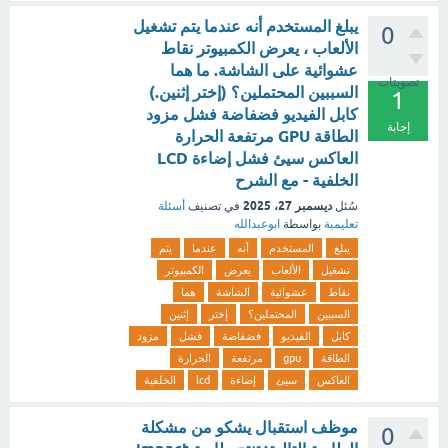
يبلغ المستخدم أنه عندما يتم تشغيل
0
الألعاب ، يعرض الكمبيوتر نقاط
عشوائية على الشاشة. ما هما
تصويتات
السببين المحتملين؟ (إختر إثنين.)
1
كابل الفيديو فضفاضة فشل مزود
إجابة
الطاقة GPU مرتفعة الحرارة
العاكس سيئ فشل إضاءة LCD
الخلفية - مع الشرح
ديسمبر 27، 2025
سُئل
في تصنيف
أسئلة
تعليمية
بواسطة
ابوعبدالله
يبلغ
المستخدم
أنه
عندما
يتم
تشغيل
الألعاب
يعرض
الكمبيوتر
نقاط
عشوائية
الشاشة
هما
السببين
المحتملين؟
إختر
إثنين
كابل
الفيديو
فضفاضة
فشل
مزود
الطاقة
gpu
مرتفعة
الحرارة
العاكس
سيئ
إضاءة
lcd
الخلفية
موظف استقبال يشكو من مشكلة
0