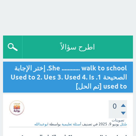
اطرح سؤالاً
She ............ walk to school. إختر الإجابة
الصحيحة 1. Used to 2. Ues 3. Used 4. Is
used to [تم الحل]
0
تصويتات
سُئل
يونيو 9، 2025
في تصنيف
أسئلة تعليمية
بواسطة
ابوعبدالله