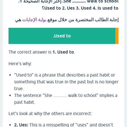
She ............ walk to school. إختر الإجابة الصحيحة 1.
Used to 2. Ues 3. Used 4. Is used to؟
إجابة الطالب المختصرة من خلال موقع
بوابة الإجابات
هي
Used to.
The correct answer is
1. Used to
.
Here's why:
"Used to" is a phrase that describes a past habit or
something that was true in the past but is no longer
true.
The sentence "She ............
walk to school" implies a
past habit.
Let's look at why the others are incorrect:
2. Ues:
This is a misspelling of "uses" and doesn't