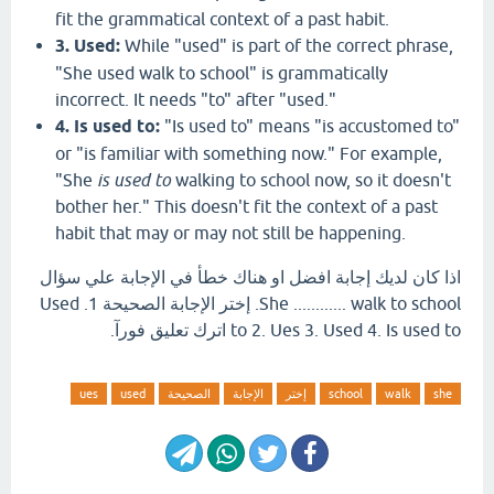
fit the grammatical context of a past habit.
3. Used:
While "used" is part of the correct phrase,
"She used walk to school" is grammatically
incorrect.
It needs "to" after "used.
"
4. Is used to:
"Is used to" means "is accustomed to"
or "is familiar with something now.
" For example,
"She
is used to
walking to school now,
so it doesn't
bother her.
" This doesn't fit the context of a past
habit that may or may not still be happening.
اذا كان لديك إجابة افضل او هناك خطأ في الإجابة علي سؤال
She ............ walk to school. إختر الإجابة الصحيحة 1. Used
to 2. Ues 3. Used 4. Is used to اترك تعليق فورآ.
she
walk
school
إختر
الإجابة
الصحيحة
used
ues