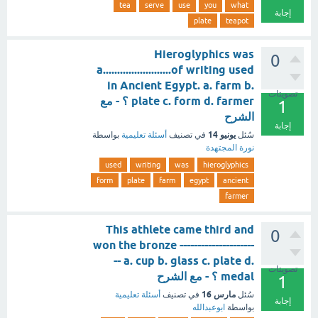
tea
serve
use
you
what
إجابة
plate
teapot
Hieroglyphics was
0
a........................of writing used
in Ancient Egypt. a. farm b.
تصويتات
plate c. form d. farmer ؟ - مع
1
الشرح
إجابة
يونيو 14
سُئل
في تصنيف
أسئلة تعليمية
بواسطة
نورة المجتهدة
used
writing
was
hieroglyphics
form
plate
farm
egypt
ancient
farmer
This athlete came third and
0
won the bronze ---------------------
-- a. cup b. glass c. plate d.
تصويتات
medal ؟ - مع الشرح
1
مارس 16
سُئل
في تصنيف
أسئلة تعليمية
إجابة
بواسطة
ابوعبدالله