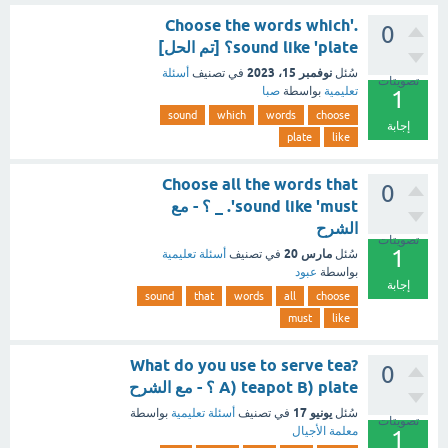
.'Choose the words which
0
sound like 'plate؟ [تم الحل]
نوفمبر 15، 2023
سُئل
في تصنيف
أسئلة
تصويتات
تعليمية
بواسطة
صبا
1
sound
which
words
choose
إجابة
plate
like
Choose all the words that
0
sound like 'must'. _ ؟ - مع
الشرح
تصويتات
1
مارس 20
سُئل
في تصنيف
أسئلة تعليمية
بواسطة
عبود
إجابة
sound
that
words
all
choose
must
like
What do you use to serve tea?
0
A) teapot B) plate ؟ - مع الشرح
يونيو 17
سُئل
في تصنيف
أسئلة تعليمية
بواسطة
تصويتات
معلمة الأجيال
1