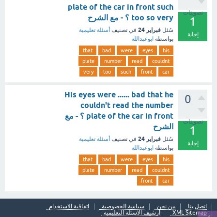
plate of the car in front such
تصويتات
too so very ؟ - مع الشرح
1
فبراير 24
سُئل
في تصنيف
أسئلة تعليمية
إجابة
بواسطة
ابوعبدالله
that
bad
were
eyes
his
plate
number
read
couldnt
very
too
such
front
car
His eyes were ...... bad that he
0
couldn't read the number
plate of the car in front ؟ - مع
تصويتات
الشرح
1
فبراير 24
سُئل
في تصنيف
أسئلة تعليمية
إجابة
بواسطة
ابوعبدالله
that
bad
were
eyes
his
plate
number
read
couldnt
front
car
اتصل بنا
من نحن
سياسة الخصوصية
اتفاقية الاستخدام
XML Sitemap
أرشيف الأسئلة التعليمية