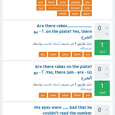
and
third
came
athlete
this
cup
-----------------------
bronze
won
medal
plate
glass
........................Are there cakes
0
on the plate? Yes, there. ؟ - مع
الشرح
تصويتات
1
مارس 1
سُئل
في تصنيف
أسئلة تعليمية
بواسطة
ابوعبدالله
إجابة
yes
plate
cakes
there
are
Are there cakes on the plate?
0
Yes, there (am - are - is). ؟ - مع
الشرح
تصويتات
1
مارس 1
سُئل
في تصنيف
أسئلة تعليمية
بواسطة
ابوعبدالله
إجابة
yes
plate
cakes
there
are
His eyes were ...... bad that he
0
couldn't read the number