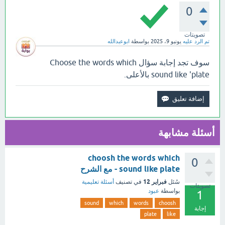
0
تصويتات
تم الرد عليه
يونيو 9، 2025
بواسطة
ابوعبدالله
سوف تجد إجابة سؤال Choose the words which
sound like 'plate بالأعلى.
أسئلة مشابهة
choosh the words which
0
sound like plate - مع الشرح
فبراير 12
سُئل
في تصنيف
أسئلة تعليمية
تصويتات
بواسطة
عبود
1
sound
which
words
choosh
إجابة
plate
like