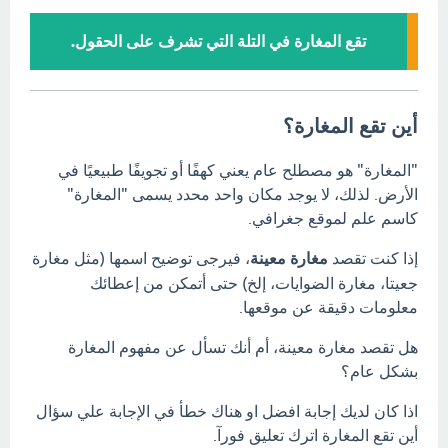
تقع المغارة في التلة التي تشرف على الحقول.
أين تقع المغارة؟
"المغارة" هو مصطلح عام يعني كهفًا أو تجويفًا طبيعيًا في
الأرض. لذلك، لا يوجد مكان واحد محدد يسمى "المغارة"
كاسم علم لموقع جغرافي.
إذا كنت تقصد
مغارة معينة
، فيرجى توضيح اسمها (مثل مغارة
جعيتا، مغارة الضوايات، إلخ) حتى أتمكن من إعطائك
معلومات دقيقة عن موقعها.
هل تقصد مغارة معينة، أم أنك تسأل عن مفهوم المغارة
بشكل عام؟
اذا كان لديك إجابة افضل او هناك خطأ في الإجابة علي سؤال
أين تقع المغارة اترك تعليق فورآ.