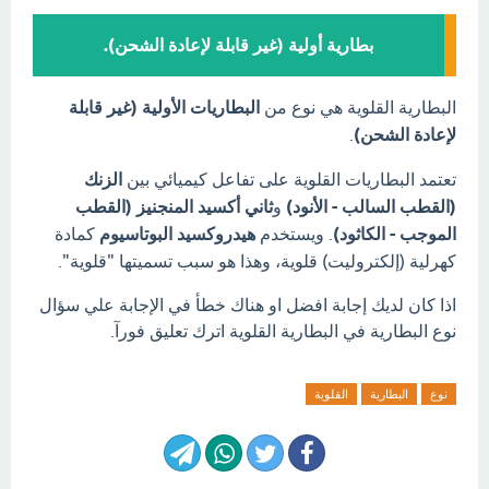
بطارية أولية (غير قابلة لإعادة الشحن).
البطارية القلوية هي نوع من
البطاريات الأولية (غير قابلة
لإعادة الشحن)
.
تعتمد البطاريات القلوية على تفاعل كيميائي بين
الزنك
(القطب السالب - الأنود)
و
ثاني أكسيد المنجنيز (القطب
الموجب - الكاثود)
.
ويستخدم
هيدروكسيد البوتاسيوم
كمادة
كهرلية (إلكتروليت) قلوية، وهذا هو سبب تسميتها "قلوية".
اذا كان لديك إجابة افضل او هناك خطأ في الإجابة علي سؤال
نوع البطارية في البطارية القلوية اترك تعليق فورآ.
نوع
البطارية
القلوية