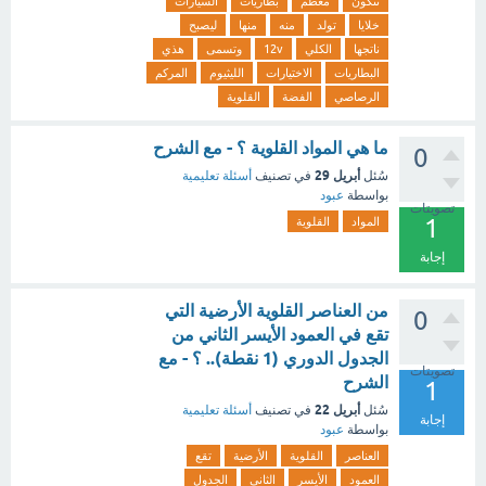
تتكون
معظم
بطاريات
السيارات
خلايا
تولد
منه
منها
ليصبح
ناتجها
الكلي
12v
وتسمى
هذي
البطاريات
الاختيارات
الليثيوم
المركم
الرصاصي
الفضة
القلوية
ما هي المواد القلوية ؟ - مع الشرح
0
أبريل 29
سُئل
في تصنيف
أسئلة تعليمية
بواسطة
عبود
تصويتات
1
المواد
القلوية
إجابة
من العناصر القلوية الأرضية التي
0
تقع في العمود الأيسر الثاني من
الجدول الدوري (1 نقطة).. ؟ - مع
تصويتات
الشرح
1
أبريل 22
سُئل
في تصنيف
أسئلة تعليمية
إجابة
بواسطة
عبود
العناصر
القلوية
الأرضية
تقع
العمود
الأيسر
الثاني
الجدول