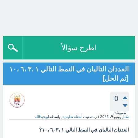
اطرح سؤالاً
العددان التاليان في النمط التالي ١ ،٣ ،٦ ،١٠
[تم الحل]
0
تصويتات
سُئل
يونيو 9، 2025
في تصنيف
أسئلة تعليمية
بواسطة
ابوعبدالله
العددان التاليان في النمط التالي ١ ،٣ ،٦ ،١٠؟