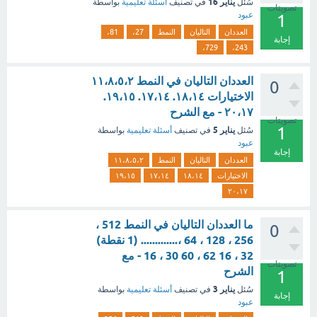
يناير 16
سُئل
في تصنيف
أسئلة تعليمية
بواسطة
تصويتات
عبود
1
العددان
التاليان
النمط
27،
81،
إجابة
729،
243،
العددان التاليان في النمط ١١،٨،٥،٢
0
الاختيارات ١٨،١٤. ١٧،١٤. ١٩،١٥.
٢٠،١٧ - مع الشرح
تصويتات
1
يناير 5
سُئل
في تصنيف
أسئلة تعليمية
بواسطة
عبود
إجابة
العددان
التاليان
النمط
١١،٨،٥،٢
الاختيارات
١٨،١٤
١٧،١٤
١٩،١٥
٢٠،١٧
ما العددان التاليان في النمط 512 ،
0
256 ، 128 ، 64 ،............. (1 نقطة)
32 ، 16 62 ، 60 30 ، 16 - مع
تصويتات
الشرح
1
يناير 3
سُئل
في تصنيف
أسئلة تعليمية
بواسطة
إجابة
عبود