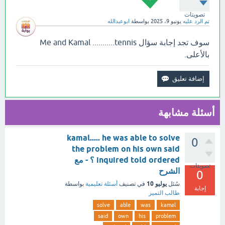
تصويتات
تم الرد عليه
يونيو 9، 2025
بواسطة
ابوعبدالله
سوف تجد إجابة سؤال Me and Kamal ...........tennis
بالأعلى.
أسئلة مشابهة
kamal..... he was able to solve
0
the problem on his own said
inquired told ordered ؟ - مع
تصويتات
الشرح
0
يوليو 10
سُئل
في تصنيف
أسئلة تعليمية
بواسطة
إجابة
طالب التميز
solve
able
was
kamal
said
own
his
problem