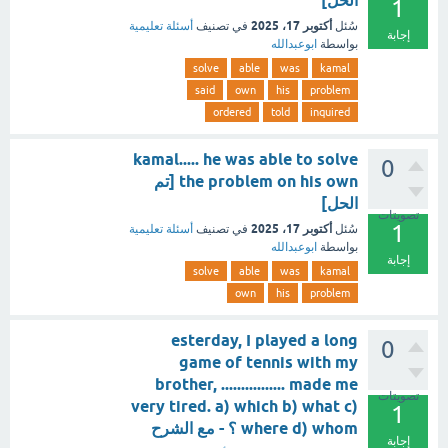
الحل]
1
أكتوبر 17، 2025
سُئل
في تصنيف
أسئلة تعليمية
إجابة
بواسطة
ابوعبدالله
solve
able
was
kamal
said
own
his
problem
ordered
told
inquired
kamal..... he was able to solve
0
the problem on his own [تم
الحل]
تصويتات
1
أكتوبر 17، 2025
سُئل
في تصنيف
أسئلة تعليمية
بواسطة
ابوعبدالله
إجابة
solve
able
was
kamal
own
his
problem
esterday, I played a long
0
game of tennis with my
brother, ................ made me
تصويتات
very tired. a) which b) what c)
1
where d) whom ؟ - مع الشرح
إجابة