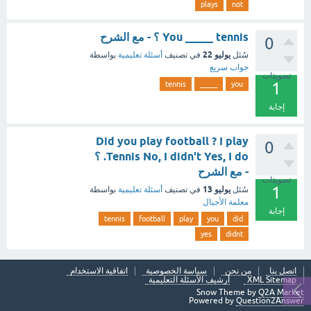
plays
not
You _____ tennis ؟ - مع الشرح
0
يوليو 22
سُئل
في تصنيف
أسئلة تعليمية
بواسطة
جواب سريع
تصويتات
1
tennis
_____
you
إجابة
Did you play football ? I play
0
Tennis No, I didn't Yes, I do. ؟
- مع الشرح
تصويتات
1
يوليو 13
سُئل
في تصنيف
أسئلة تعليمية
بواسطة
معلمة الأجيال
إجابة
tennis
football
play
you
did
yes
didnt
اتصل بنا
من نحن
سياسة الخصوصية
اتفاقية الاستخدام
XML Sitemap
أرشيف الأسئلة التعليمية
Snow Theme by
Q2A Market
Powered by
Question2Answer