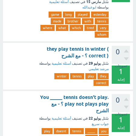
مارس 15
سُئل
في تصنيف
أسئلة تعليمية
بواسطة
ابوعبدالله
game
long
played
esterday
made
brother
with
tennis
where
what
which
tired
very
whom
they play tennis in winter (
0
correct ) ؟ - مع الشرح
يوليو 29
سُئل
في تصنيف
أسئلة تعليمية
بواسطة
تصويتات
مرشد تعليمي
1
winter
tennis
play
they
إجابة
correct
.You _____ tennis doesn't play
0
play not plays play ؟ - مع
الشرح
تصويتات
1
يوليو 22
سُئل
في تصنيف
أسئلة تعليمية
بواسطة
جواب سريع
إجابة
play
doesnt
tennis
_____
you