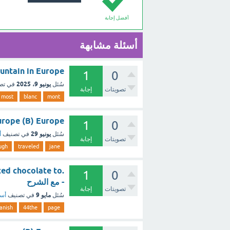
أفضل إجابة
أسئلة مشابهة
 mountain in Europe
1
0
يونيو 9، 2025
سُئل
في تص
تصويتات
إجابة
most
blanc
mont
A) europe (B) Europe
1
0
يونيو 29
سُئل
في تصنيف
أ
تصويتات
إجابة
ugh
traveled
jane
1
0
- مع الشرح
تصويتات
إجابة
مايو 9
سُئل
في تصنيف
أسئ
anish
44the
page