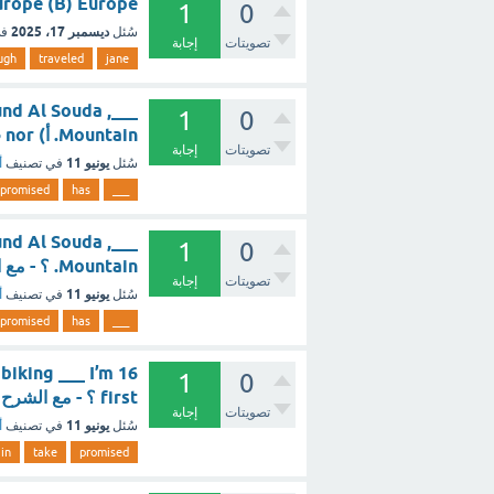
urope (B) Europe
1
0
ديسمبر 17، 2025
سُئل
في
تصويتات
إجابة
ugh
traveled
jane
ound Al Souda
1
0
Mountain. أ) nor ب) however ج) when ؟ - مع الشرح
تصويتات
إجابة
يونيو 11
سُئل
في تصنيف
أ
promised
has
___
ound Al Souda
1
0
Mountain. ؟ - مع الشرح
تصويتات
إجابة
يونيو 11
سُئل
في تصنيف
أ
promised
has
___
1
0
first ؟ - مع الشرح
تصويتات
إجابة
يونيو 11
سُئل
في تصنيف
أ
in
take
promised