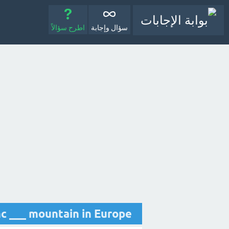
سؤال وإجابة
اطرح سؤالاً
nt Blanc ___ mountain in Europe