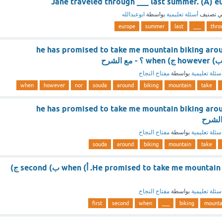
Jane traveled through ___ last summer. (A) e
 تصنيف
أسئلة تعليمية
بواسطة
ابوعبدالله
europe
summer
last
___
thro
___, he has promised to take me mountain biking ar
سئلة تعليمية
بواسطة
مفتاح النجاح
when
however
nor
souda
around
biking
mountain
take
___, he has promised to take me mountain biking ar
سئلة تعليمية
بواسطة
مفتاح النجاح
souda
around
biking
mountain
take
He promised to take me mountain biking ___ I’m 16. أ) when ب) second ج)
سئلة تعليمية
بواسطة
مفتاح النجاح
first
second
when
___
biking
mounta