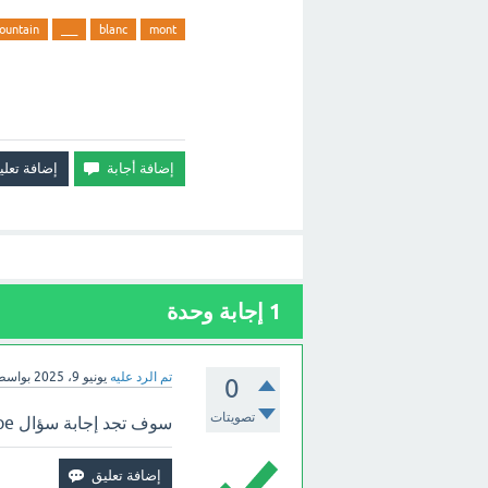
ountain
___
blanc
mont
1
إجابة وحدة
تم الرد عليه
يونيو 9، 2025
بواسط
0
تصويتات
سوف تجد إجابة سؤال Is Mont Blanc ___ mountain in Europe بالأعلى.