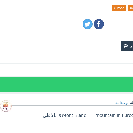
europe
m
ة
ابوعبدالله