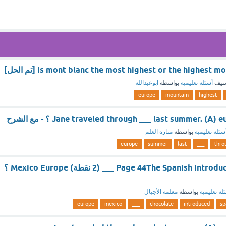
Is mont blanc the most highest or the highest [تم الحل]
نيف
أسئلة تعليمية
بواسطة
ابوعبدالله
europe
mountain
highest
Jane traveled through ___ last summer. ( ؟ - مع الشرح
سئلة تعليمية
بواسطة
منارة العلم
europe
summer
last
___
thro
.Page 44The Spanish introduced chocolate to ___ (2 نقطة) Mexico Europe ؟
لة تعليمية
بواسطة
معلمة الأجيال
europe
mexico
___
chocolate
introduced
sp