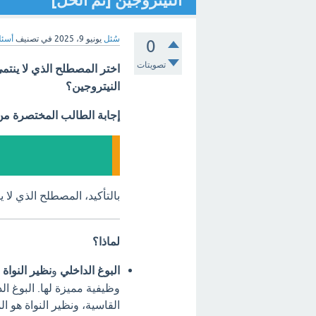
النيتروجين [تم الحل]
سُئل
يونيو 9، 2025
في تصنيف
أسئل
0
تصويتات
اختر المصطلح الذي لا ينتمي 
النيتروجين؟
إجابة الطالب المختصرة م
بالتأكيد، المصطلح الذي لا 
لماذا؟
البوغ الداخلي
و
نظير النواة
ك
وظيفية مميزة لها.
البوغ ال