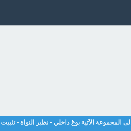
ى المجموعة الآتية بوغ داخلي - نظير النواة - تثبيت