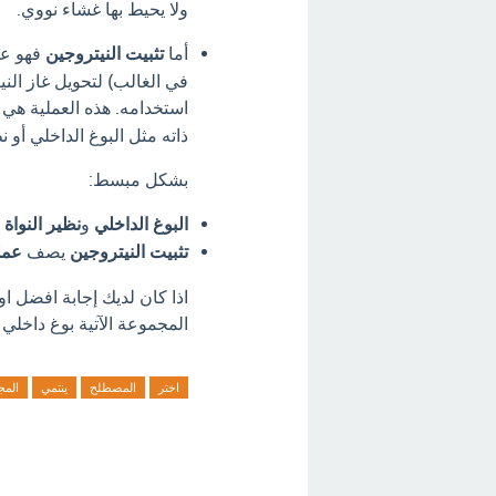
ولا يحيط بها غشاء نووي.
أما
تثبيت النيتروجين
فهو عمل
استخدامه.
هذه العملية هي
ذاته مثل البوغ الداخلي أو نظ
بشكل مبسط:
البوغ الداخلي
و
نظير النواة
ي
تثبيت النيتروجين
يصف
عمل
اذا كان لديك إجابة افضل ا
المجموعة الآتية بوغ داخلي -
اختر
المصطلح
ينتمي
المج