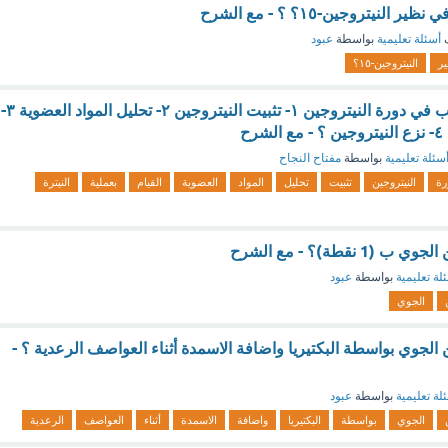
النيتروجين-١٥؟ ؟ - مع الشرح
ف
أسئلة تعليمية
بواسطة
عبود
ر
النيتروجين-١٥؟
كيف تساهم الطحالب في دورة النيتروجين ١- تثبيت النيتروجين ٢- تحليل المواد العضوية ٣-
رح
سئلة تعليمية
بواسطة
مفتاح النجاح
رة
النيتروجين
تثبيت
تحليل
المواد
العضوية
القيام
بعملية
النيترة
 نقطة)؟ - مع الشرح
لة تعليمية
بواسطة
عبود
الجوي
ن الجوي بواسطة البكتيريا واضافة الاسمدة أثناء العواصف الرعدية ؟ -
لة تعليمية
بواسطة
عبود
الجوي
بواسطة
البكتيريا
واضافة
الاسمدة
أثناء
العواصف
الرعدية