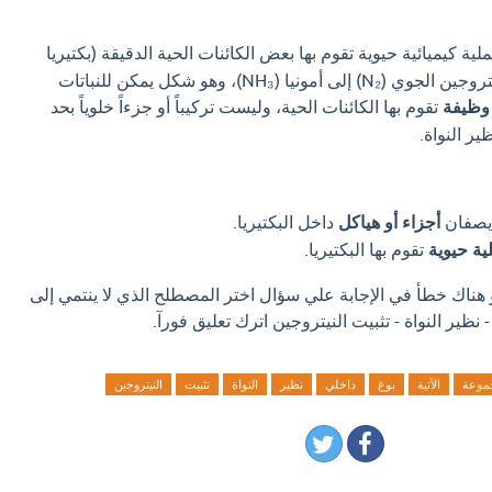
ية كيميائية حيوية تقوم بها بعض الكائنات الحية الدقيقة (بكتيريا
في الغالب) لتحويل غاز النيتروجين الجوي (N₂) إلى أمونيا (NH₃)، وهو شكل يمكن للنباتات
وظيفة
تقوم بها الكائنات الحية، وليست تركيباً أو جزءاً خلوياً بحد
ير النواة.
صفان
أجزاء أو هياكل
داخل البكتيريا.
ية حيوية
تقوم بها البكتيريا.
و هناك خطأ في الإجابة علي سؤال اختر المصطلح الذي لا ينتمي إلى
 نظير النواة - تثبيت النيتروجين اترك تعليق فورآ.
موعة
الآتية
بوغ
داخلي
نظير
النواة
تثبيت
النيتروجين