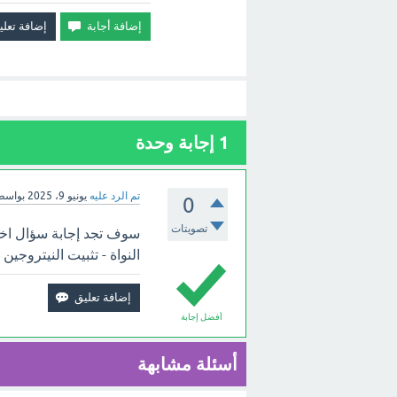
1
إجابة وحدة
تم الرد عليه
يونيو 9، 2025
بواسط
0
تصويتات
سوف تجد إجابة سؤال اختر
النواة - تثبيت النيتروجين 
أفضل إجابة
أسئلة مشابهة