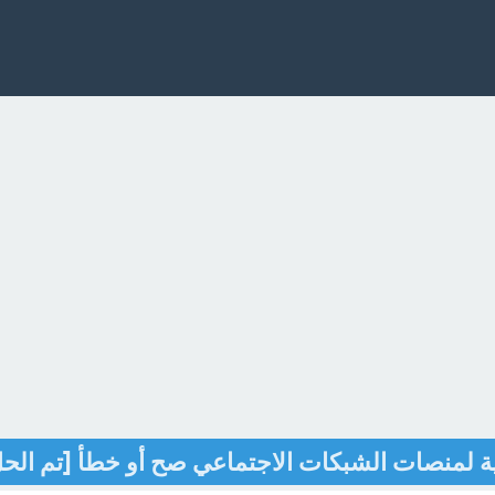
 لمنصات الشبكات الاجتماعي صح أو خطأ [تم الح