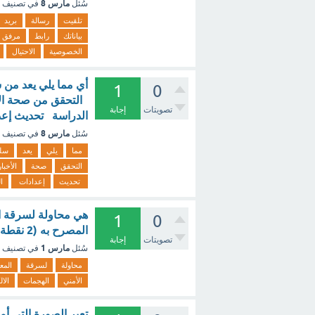
مارس 8
سُئل
في تصنيف
تلقيت
رسالة
بريد
بياناتك
رابط
مرفق
الخصوصية
الاحتيال
أي مما يلي يعد من 
1
0
التحقق من صحة الأ
تصويتات
إجابة
الدراسة تحديث إعد
مارس 8
سُئل
في تصنيف
مما
يلي
يعد
سلو
التحقق
صحة
الأخبار
تحديث
إعدادات
ا
هي محاولة لسرقة ال
1
0
المصرح به (2 نقطة) الاختراق الأمني الهجمات الالكترونية انتهاك الخصوصية ؟ - مع الشرح
تصويتات
إجابة
مارس 1
سُئل
في تصنيف
محاولة
لسرقة
المع
الأمني
الهجمات
الال
تعبر الصورة التي أم