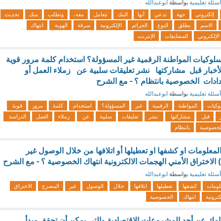
أسئلة تعليمية
بواسطة
ابوعبدالله
إلكتروني
جهة
تدعي
أنها
البنك
تتعامل
معه،
وتطلب
منك
تحديث
الاسم
يطلق
النوع
الجرائم
الإلكترونية
سرقة
الهوية
انتهاك
الإلكتروني
المضايقات
الإنترنت
سلوكيات المواطنة الرقمية غير المسؤولة؟ استخدام كلمة مرور قوية
خبار قبل مشاركتها نشر تعليقات سلبية عن زملاء العمل أو
ادات الخصوصية بانتظام ؟ - مع الشرح
أسئلة تعليمية
بواسطة
ابوعبدالله
كيات
المواطنة
الرقمية
غير
المسؤولة؟
استخدام
كلمة
مرور
قوية
قبل
مشاركتها
نشر
تعليقات
سلبية
عن
زملاء
العمل
الدراسة
لخصوصية
بانتظام
معلومات او كشفها او تعطيلها أو اتلافها من خلال الوصول غير
أسئلة تعليمية
بواسطة
ابوعبدالله
لومات
كشفها
تعطيلها
اتلافها
خلال
الوصول
غير
المصرح
الاختراق
كترونية
انتهاك
الخصوصية
امك عن أحد المشروعات الاقتصادية والتي يمكن أن تحقق مبدأ ....