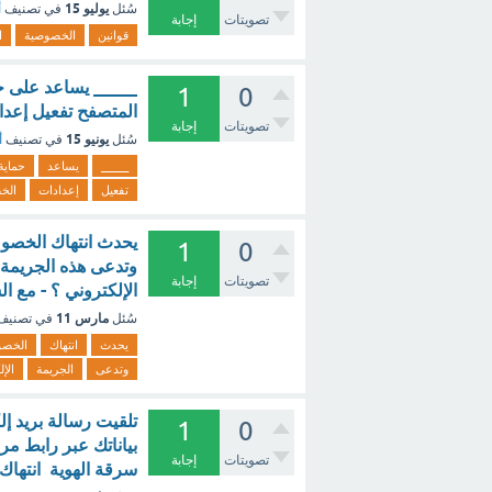
يوليو 15
سُئل
في تصنيف
أ
تصويتات
إجابة
قوانين
الخصوصية
ا
_____ يساعد على ح
1
0
المتصفح تفعيل إعد
تصويتات
إجابة
يونيو 15
سُئل
في تصنيف
أ
_____
يساعد
حماية
تفعيل
إعدادات
الخ
يحدث انتهاك الخصو
1
0
وتدعى هذه الجريمة ا
تصويتات
إجابة
الإلكتروني ؟ - مع ا
مارس 11
سُئل
في تصني
يحدث
انتهاك
الخصو
وتدعى
الجريمة
الإل
تلقيت رسالة بريد إ
1
0
بياناتك عبر رابط مر
تصويتات
إجابة
سرقة الهوية انتهاك 