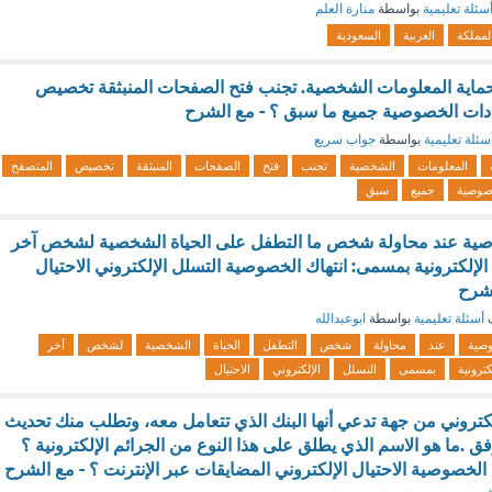
سئلة تعليمية
بواسطة
منارة العلم
لمملكة
العربية
السعودية
ماية المعلومات الشخصية. تجنب فتح الصفحات المنبثقة تخصيص
ادات الخصوصية جميع ما سبق ؟ - مع الشرح
سئلة تعليمية
بواسطة
جواب سريع
المعلومات
الشخصية
تجنب
فتح
الصفحات
المنبثقة
تخصيص
المتصفح
صوصية
جميع
سبق
صية عند محاولة شخص ما التطفل على الحياة الشخصية لشخص آخر
لإلكترونية بمسمى: انتهاك الخصوصية التسلل الإلكتروني الاحتيال
لشرح
ف
أسئلة تعليمية
بواسطة
ابوعبدالله
صية
عند
محاولة
شخص
التطفل
الحياة
الشخصية
لشخص
آخر
كترونية
بمسمى
التسلل
الإلكتروني
الاحتيال
لكتروني من جهة تدعي أنها البنك الذي تتعامل معه، وتطلب منك تحديث
فق .ما هو الاسم الذي يطلق على هذا النوع من الجرائم الإلكترونية ؟
الخصوصية الاحتيال الإلكتروني المضايقات عبر الإنترنت ؟ - مع الشرح