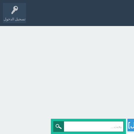
تسجيل الدخول
ل]