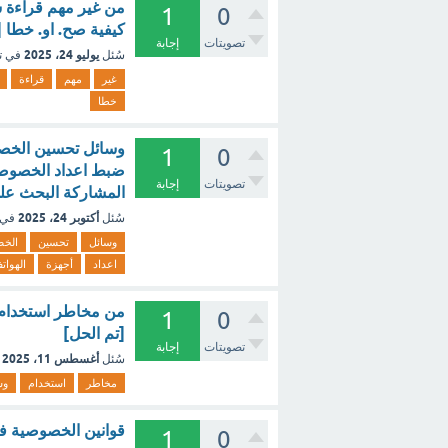
من غير مهم قراءة 
1
0
كيفية صح. او. خطا [
تصويتات
إجابة
يوليو 24، 2025
سُئل
في ت
غير
مهم
قراءة
خطا
1
0
ضبط اعداد الخصوصية
تصويتات
إجابة
المشاركة البحث على
أكتوبر 24، 2025
سُئل
في 
وسائل
تحسين
الخص
اعداد
أجهزة
الهوات
من مخاطر استخدام وس
1
0
[تم الحل]
تصويتات
إجابة
أغسطس 11، 2025
سُئل
مخاطر
استخدام
وس
قوانين الخصوصية في
1
0