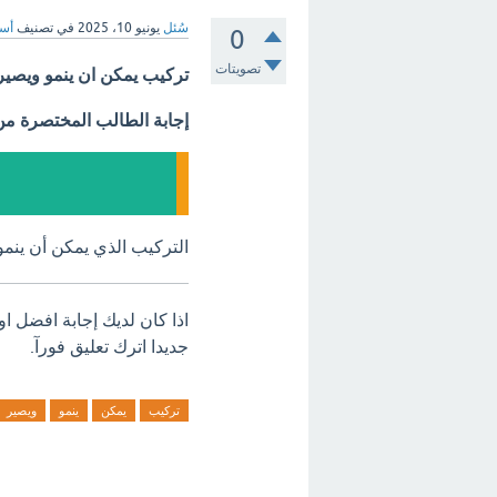
سُئل
يونيو 10، 2025
في تصنيف
أسئ
0
تصويتات
تركيب يمكن ان ينمو ويصير ن
إجابة الطالب المختصرة م
التركيب الذي يمكن أن ينمو و
اذا كان لديك إجابة افضل ا
جديدا اترك تعليق فورآ.
تركيب
يمكن
ينمو
ويصير