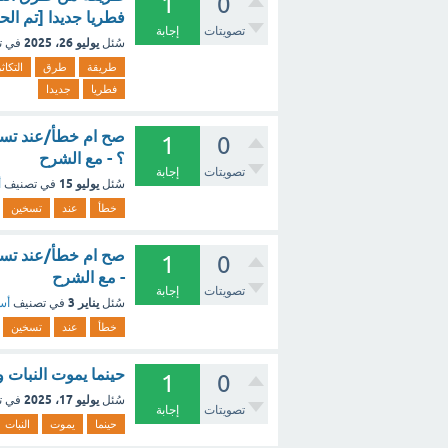
1
0
فطريا جديدا [تم الح
تصويتات
إجابة
يوليو 26، 2025
سُئل
في ت
طريقة
طرق
التكاث
فطريا
جديدا
صح ام خطأ/عند تسخي
1
0
؟ - مع الشرح
تصويتات
إجابة
يوليو 15
سُئل
في تصنيف
أ
خطأ
عند
تسخين
صح ام خطأ/عند تسخي
1
0
- مع الشرح
تصويتات
إجابة
يناير 3
سُئل
في تصنيف
أسئ
خطأ
عند
تسخين
حينما يموت النبات و
1
0
يوليو 17، 2025
سُئل
في ت
تصويتات
إجابة
حينما
يموت
النبات