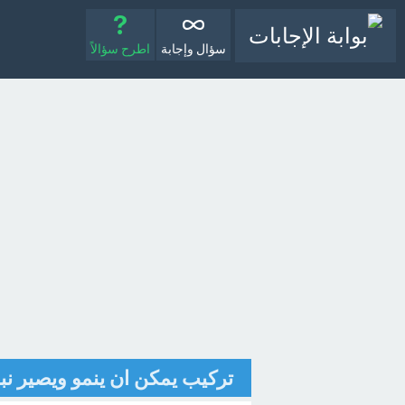
سؤال وإجابة
اطرح سؤالاً
تركيب يمكن ان ينمو ويصير نبات