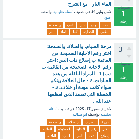
الماء النار - مع الشرح
تصويتات
1
يناير 24
سُئل
في تصنيف
أسئلة تعليمية
بواسطة
عبود
إجابة
معاذ
جبل
قال
النبى
والصدقة
تطفئ
الخطيئة
كما
الماء
النار
درجة الصيام، والصلاة، والصدقة:
0
اختر رقم الاجابة الصحيحة من
القائمة ب إصلاح ذات البين: اختر
تصويتات
رقم الاجابة الصحيحة من القائمة ب
1
(ب) 1 - المراد النافلة من هذه
إجابة
العبادات. 2 - حال العلاقة بينكم
سواء كانت مودة أو خلاف. 3 -
الخصلة التي تفسد الدين لعظمها
عند الله .
ديسمبر 17، 2025
سُئل
في تصنيف
أسئلة
تعليمية
بواسطة
ابوعبدالله
درجة
الصيام،
والصلاة،
والصدقة
اختر
رقم
الاجابة
الصحيحة
القائمة
إصلاح
ذات
البين
المراد
النافلة