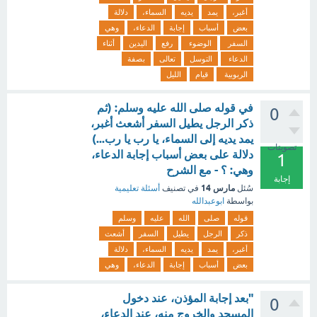
أغبر،
يمد
يديه
السماء،
دلالة
بعض
أسباب
إجابة
الدعاء،
وهي
السفر
الوضوء
رفع
اليدين
أثناء
الدعاء
التوسل
تعالى
بصفة
الربوبية
قيام
الليل
في قوله صلى الله عليه وسلم: (ثم
0
ذكر الرجل يطيل السفر أشعث أغبر،
يمد يديه إلى السماء، يا رب يا رب...)
تصويتات
دلالة على بعض أسباب إجابة الدعاء،
1
وهي: ؟ - مع الشرح
إجابة
مارس 14
سُئل
في تصنيف
أسئلة تعليمية
بواسطة
ابوعبدالله
قوله
صلى
الله
عليه
وسلم
ذكر
الرجل
يطيل
السفر
أشعث
أغبر،
يمد
يديه
السماء،
دلالة
بعض
أسباب
إجابة
الدعاء،
وهي
"بعد إجابة المؤذن، عند دخول
0
المسجد والخروج منه، عند الدعاء،