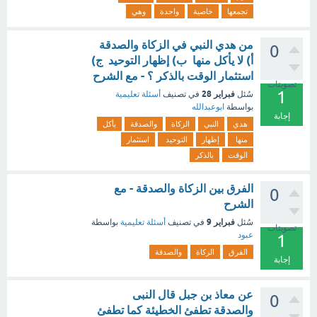
تجمعها
خاصية
واحدة
وهي
من هدي النبي في الزكاة والصدقة
0
أ) لا يأكل منها ب) إظهار التوحيد ج)
استثمار الوقت بالذكر ؟ - مع الشرح
تصويتات
1
فبراير 28
سُئل
في تصنيف
أسئلة تعليمية
بواسطة
ابوعبدالله
إجابة
هدي
النبي
الزكاة
والصدقة
يأكل
منها
إظهار
التوحيد
استثمار
الوقت
بالذكر
الفرق بين الزكاة والصدقة - مع
0
الشرح
فبراير 9
سُئل
في تصنيف
أسئلة تعليمية
بواسطة
تصويتات
عبود
1
الفرق
الزكاة
والصدقة
إجابة
عن معاذ بن جبل قال النبى
0
والصدقة تطفئ الخطيئة كما تطفئ