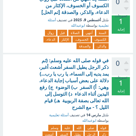
0
الكسوف أو الخسوف، الإكثار من
الدعاء، والذكر، والصدقة [تم الحل]
تصويتات
1
أغسطس 9، 2025
سُئل
في تصنيف
أسئلة
تعليمية
بواسطة
ابوعبدالله
إجابة
السنة
اُنتهي
الصلاة
قبل
زوال
الكسوف
الخسوف،
الإكثار
الدعاء،
والذكر،
والصدقة
في قوله صلى الله عليه وسلم: (ثم
0
ذكر الرجل يطيل السفر أشعث أغبر،
يمد يديه إلى السماء، يا رب يا رب...)
تصويتات
دلالة على بعض أسباب إجابة الدعاء،
1
وهي: أ) السفر ب) الوضوء ج) رفع
إجابة
اليدين أثناء الدعاء د) التوسل إلى
الله تعالى بصفة الربوبية هـ) قيام
الليل ؟ - مع الشرح
مارس 14
سُئل
في تصنيف
أسئلة تعليمية
بواسطة
ابوعبدالله
قوله
صلى
الله
عليه
وسلم
ذكر
الرجل
يطيل
السفر
أشعث