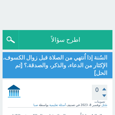
اطرح سؤالاً
السُنة إذا اُنتهي من الصلاة قبل زوال الكسوف،
الإكثار من الدعاء، والذكر، والصدقة.؟ [تم
الحل]
0
تصويتات
سُئل
نوفمبر 8، 2023
في تصنيف
أسئلة تعليمية
بواسطة
صبا