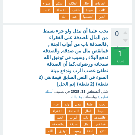
العبادات
حال
العلاقة
بينكم
سواء
كانت
مودة
خلاف
الخصلة
تفسد
الدين
لعظمها
عند
الله
يجب علينا أن نبذل ولو جزء بسيط
0
من المال للصدقة على الفقراء
,فالصدقة باب من أبواب الجنة ,
تصويتات
فمانقص مال من صدقة, والصدقة
1
تدفع البلاء , وسبب في توفيق الله
إجابة
سبحانه ورضوانه.كما أن الصدقة
تطفئ غضب الرب وتدفع ميتة
السوء في النص السابق قيمة هي (2
نقطة) (2 نقطة) [تم الحل]
أغسطس 28، 2025
سُئل
في تصنيف
أسئلة
تعليمية
بواسطة
ابوعبدالله
يجب
علينا
نبذل
ولو
جزء
بسيط
المال
للصدقة
الفقراء
فالصدقة
باب
أبواب
الجنة
فمانقص
مال
صدقة
والصدقة
تدفع
البلاء
وسبب
توفيق
الله