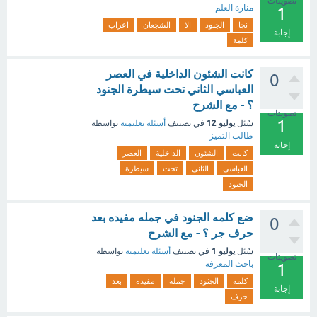
تصويتات
منارة العلم
1
نجا
الجنود
الا
الشجعان
اعراب
إجابة
كلمة
كانت الشئون الداخلية في العصر
0
العباسي الثاني تحت سيطرة الجنود
؟ - مع الشرح
تصويتات
1
يوليو 12
سُئل
في تصنيف
أسئلة تعليمية
بواسطة
طالب التميز
إجابة
كانت
الشئون
الداخلية
العصر
العباسي
الثاني
تحت
سيطرة
الجنود
ضع كلمه الجنود في جمله مفيده بعد
0
حرف جر ؟ - مع الشرح
يوليو 1
سُئل
في تصنيف
أسئلة تعليمية
بواسطة
تصويتات
باحث المعرفة
1
كلمه
الجنود
جمله
مفيده
بعد
إجابة
حرف