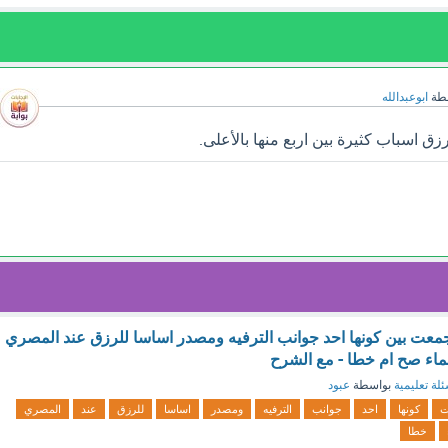
طة
ابوعبدالله
ق اسباب كثيرة بين اربع منها بالأعلى.
معت بين كونها احد جوانب الترفيه ومصدر اساسا للرزق عند المصري
ماء صح ام خطا - مع الشرح
لة تعليمية
بواسطة
عبود
ت
كونها
احد
جوانب
الترفيه
ومصدر
اساسا
للرزق
عند
المصري
خطا