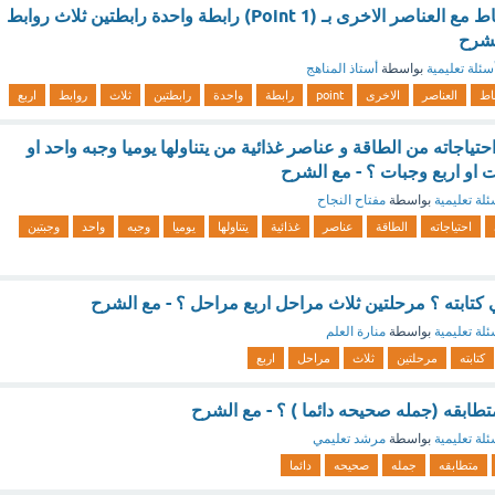
يميل الكربون بالارتباط مع العناصر الاخرى بـ (1 Point) رابطة واحدة رابطتين ثلاث روابط
لشرح
سئلة تعليمية
بواسطة
أستاذ المناهج
باط
العناصر
الاخرى
point
رابطة
واحدة
رابطتين
ثلاث
روابط
اربع
اجاته من الطاقة و عناصر غذائية من يتناولها يوميا وجبه واحد او
 او اربع وجبات ؟ - مع الشرح
ئلة تعليمية
بواسطة
مفتاح النجاح
احتياجاته
الطاقة
عناصر
غذائية
يتناولها
يوميا
وجبه
واحد
وجبتين
تابته ؟ مرحلتين ثلاث مراحل اربع مراحل ؟ - مع الشرح
ئلة تعليمية
بواسطة
منارة العلم
كتابته
مرحلتين
ثلاث
مراحل
اربع
تطابقه (جمله صحيحه دائما ) ؟ - مع الشرح
ئلة تعليمية
بواسطة
مرشد تعليمي
متطابقه
جمله
صحيحه
دائما