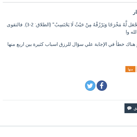
يَجْعَل لَّهُ مَخْرَجًا وَيَرْزُقْهُ مِنْ حَيْثُ لَا يَحْتَسِبُ" (الطلاق:
2-3).
فالتقوى
له وا
و هناك خطأ في الإجابة علي سؤال للرزق اسباب كثيرة بين اربع منها
منها