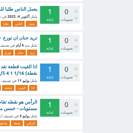
يعمل الناس طلبا للرزق ، ما ا
1
0
أكتوبر 4، 2025
سُئل
في ت
تصويتات
إجابة
يعمل
الناس
طلبا
تريد حنان ان توزع ٢٠ موزه في اربع أطباق فكم موزه تضع في كل طبق ؟ - مع الشرح
1
0
4 أيام
سُئل
منذ
في تصنيف
تصويتات
إجابة
تريد
حنان
توزع
1
0
نقطة) 1/16 1 4 1/5 ؟ - مع الشرح
تصويتات
إجابة
يوليو 11
سُئل
في تصنيف
أ
اذا
القيت
قطعة
الرأس هو نقطه تقاط
1
0
مستويات - خمس مس
تصويتات
إجابة
يوليو 3
سُئل
في تصنيف
أس
الرأس
نقطه
تقاطع