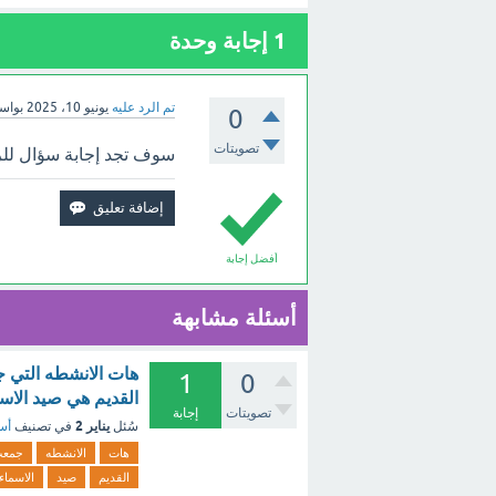
1
إجابة وحدة
تم الرد عليه
يونيو 10، 2025
بواس
0
تصويتات
سوف تجد إجابة سؤال للرز
أفضل إجابة
أسئلة مشابهة
هات الانشطه التي ج
1
0
القديم هي صيد الاس
تصويتات
إجابة
يناير 2
سُئل
في تصنيف
أسئ
هات
الانشطه
جمع
القديم
صيد
الاسماء