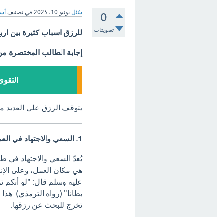
سُئل
يونيو 10، 2025
في تصنيف
أسئ
0
تصويتات
للرزق اسباب كثيرة بين اربع
إجابة الطالب المختصرة م
التقوى
يتوقف الرزق على العديد من 
1. السعي والاجتهاد في العمل (الأخذ بالأسباب)
يُعدّ السعي والاجتهاد في ط
هي مكان العمل، وعلى الإن
عليه وسلم قال:
"لو أنكم ت
بطانا" (رواه الترمذي).
هذا ا
تخرج للبحث عن رزقها.