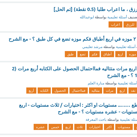
عراب طلبا (0.5 نقطة) [تم الحل]
صنيف
أسئلة تعليمية
بواسطة
ابوعبدالله
للرزق
اعراب
أسئلة تعليمية
بواسطة
مرشد تعليمي
موزه
اربع
أطباق
فكم
تضع
طبق
اذا القيت قطعة نقد اربع مرات متتاليه فمااحتمال الحصول على الكتابه أربع مرات (2
سئلة تعليمية
بواسطة
منارة العلم
نقد
اربع
مرات
متتاليه
فمااحتمال
الحصول
الكتابه
أربع
ع …….. مستويات او اكثر : اختيارات / ثلاث مستويات - اربع
تويات - عشره مستويات ؟ - مع الشرح
ئلة تعليمية
بواسطة
باحث المعرفة
مستويات
اكثر
اختيارات
ثلاث
اربع
خمس
عشره