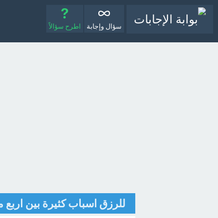
سؤال وإجابة
اطرح سؤالاً
للرزق اسباب كثيرة بين اربع م