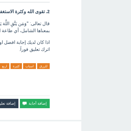
2. تقوى الله وكثرة الاستغفار
قال تعالى:
"وَمَن يَتَّقِ اللَّهَ 
بمعناها الشامل، أي طاعة ال
اذا كان لديك إجابة افضل ا
اترك تعليق فورآ.
للرزق
اسباب
كثيرة
اربع