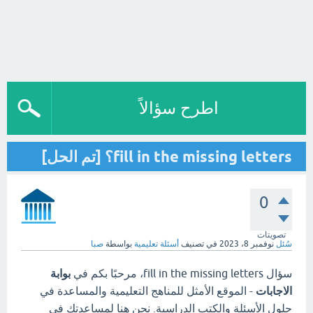
اطرح سؤالاً
fill in the missing letters؟ [تم الحل]
0
تصويتات
سُئل
نوفمبر 8، 2023
في تصنيف
أسئلة تعليمية
بواسطة
صبا
سؤال fill in the missing letters، مرحبًا بكم في
بوابة
الاجابات
- الموقع الأمثل للمناهج التعليمية والمساعدة في
حلول الأسئلة والكتب الدراسية. نحن هنا لمساعدتك في