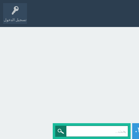
تسجيل الدخول
أكتب العدد الكسري ٢/٣ ٤ في صورة كسر غير فعلي؟ أ) ١٧/٦. ب) ١٦/٥. ج) ١٥/٤.