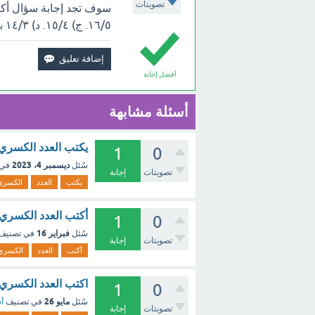
تصويتات
١٦/٥. ج) ١٥/٤. د) ١٤/٣ بالأعلى.
أفضل إجابة
أسئلة مشابهة
يكتب العدد الكسري 
1
0
ديسمبر 4، 2023
سُئل
في 
تصويتات
إجابة
يكتب
العدد
الكسري
أكتب العدد الكسري 
1
0
فبراير 16
سُئل
في تصنيف
تصويتات
إجابة
أكتب
العدد
الكسري
اكتب العدد الكسري ٢٢ على صورة كسر غير فعلي: ؟ - مع الش
1
0
مايو 26
سُئل
في تصنيف
أس
تصويتات
إجابة