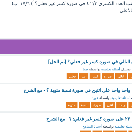
سوف تجد إجابة سؤال أكتب العدد الكسري ٢/٣ ٤ في صورة كسر غير فعلي؟ أ) ١٧/٦. ب)
التالي في صورة كسر غير فعلي؟ [تم الحل]
تصنيف
أسئلة تعليمية
بواسطة
صبا
التالي
صورة
كسر
غير
فعلي
واحد واحد على اثنين في صورة نسبة مئوية ؟ - مع الشرح
أسئلة تعليمية
بواسطة
عبود
واحد
اثنين
صورة
نسبة
مئوية
رح
ئلة تعليمية
بواسطة
أستاذ المناهج