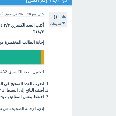
د) ١٤/٣ [تم الحل]
سُئل
يونيو 10، 2025
في تصنيف
أسئ
0
تصويتات
١٤/٣؟
إجابة الطالب المختصرة م
لتحويل العدد الكسري
2
3
4
إ
اضرب العدد الصحيح في الم
أضف الناتج إلى البسط:
12
احتفظ بنفس المقام:
يصبح ا
إذن، الإجابة الصحيحة هي
د