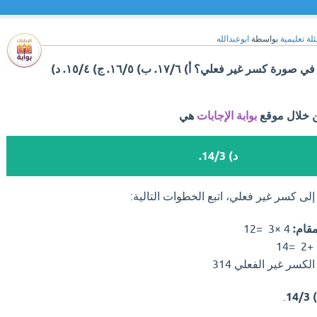
لة تعليمية
بواسطة
ابوعبدالله
أكتب العدد الكسري ٢/٣ ٤ في صورة كسر غير فعلي؟ أ) ١٧/٦. ب) ١٦/٥. ج) ١٥/٤. د)
ن خلال موقع
بوابة الإجابات
هي
د) 14/3.
لى كسر غير فعلي، اتبع الخطوات التالية:
قام:
4
×
3
=
12
14
=
2
+
لكسر غير الفعلي
14
3
)
14/3
.