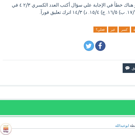
اذا كان لديك إجابة افضل او هناك خطأ في الإجابة علي سؤال أكتب العدد الكسري ٢/٣ ٤ في
كسر
غير
فعلي؟
طة
ابوعبدالله