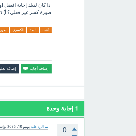
صورة كسر غير فعلي؟ أ) ١٧/٦. ب) ١٦/٥. ج) ١٥/٤. د) ١٤/٣ اترك تعليق فورآ.
أكتب
العدد
الكسري
صورة
1
إجابة وحدة
تم الرد عليه
يونيو 10، 2025
بواس
0