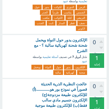
تعليمية
بواسطة
عبود
الزمن
الدوري
لكوكب
يدور
حول
الشمس
يتناسب
طردياً
الجذر
التربيعي
كتلة
الكوكب
مكعب
نصف
قطر
المدار
ثابت
الجذب
الكوني
الإلكترون يدور حول النواة ويحمل
0
شحنة شحنة كهربائية سالبة ؟ - مع
الشرح
تصويتات
1
أبريل 7
سُئل
في تصنيف
أسئلة تعليمية
بواسطة
عبود
إجابة
الإلكترون
يدور
حول
النواة
ويحمل
شحنة
كهربائية
سالبة
عالجت النظرية الذرية الحديثة
0
قصوراً في نموذج بور هو..............(أ)
للإلكترون طبيعة مزدوجة(ج)
تصويتات
الإلكترون جسيم مادي سالب
1
فقط(ب) للإلكترون طبيعة موجية
إجابة