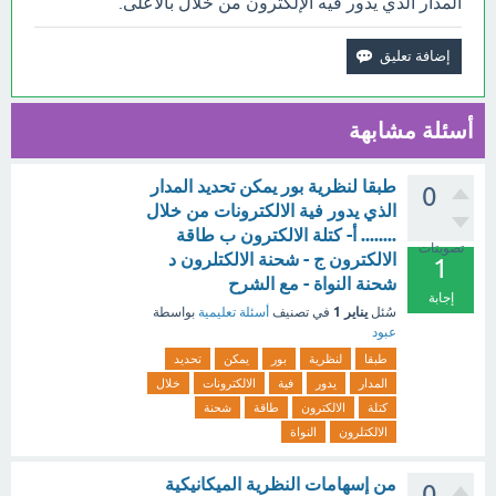
المدار الذي يدور فيه الإلكترون من خلال بالأعلى.
أسئلة مشابهة
طبقا لنظرية بور يمكن تحديد المدار
0
الذي يدور فية الالكترونات من خلال
........ أ- كتلة الالكترون ب طاقة
تصويتات
الالكترون ج - شحنة الالكتلرون د
1
شحنة النواة - مع الشرح
إجابة
يناير 1
سُئل
في تصنيف
أسئلة تعليمية
بواسطة
عبود
طبقا
لنظرية
بور
يمكن
تحديد
المدار
يدور
فية
الالكترونات
خلال
كتلة
الالكترون
طاقة
شحنة
الالكتلرون
النواة
من إسهامات النظرية الميكانيكية
0