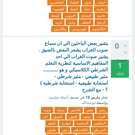
أسباب
قبول
العلماء
المعاصرين
لنظرية
نشأة
النفط
العضوية
خاصية
النشاط
الضوئي
للنفط
الرشح
النفطي
وجود
كربيد
الكالسيوم
الهيدروجين
والكربون
يشير بعض الباحثين الي ان سماع
0
صوت الغراب يشعر البعض بالضيق .
يشير صوت الغراب الي احد
تصويتات
المفاهيم الاساسية لنظرية التعلم
1
الشرطي الكلاسيكي و هو ............
إجابة
مثير طبيعي - مثير شرطي -
استجابة طبيعية - استجابة شرطية )
؟ - مع الشرح
مارس 12
سُئل
في تصنيف
أسئلة تعليمية
بواسطة
ابوعبدالله
يشير
بعض
الباحثين
سماع
صوت
الغراب
يشعر
البعض
بالضيق
احد
المفاهيم
الاساسية
لنظرية
التعلم
الشرطي
الكلاسيكي
مثير
طبيعي