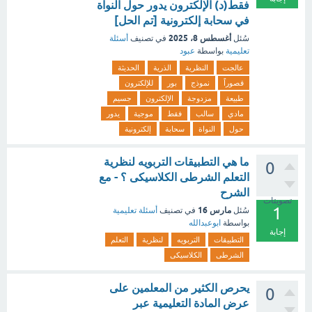
فقط(د) الإلكترون يدور حول النواة
في سحابة إلكترونية [تم الحل]
أغسطس 8، 2025
سُئل
في تصنيف
أسئلة
تعليمية
بواسطة
عبود
عالجت
النظرية
الذرية
الحديثة
قصوراً
نموذج
بور
للإلكترون
طبيعة
مزدوجة
الإلكترون
جسيم
مادي
سالب
فقط
موجية
يدور
حول
النواة
سحابة
إلكترونية
ما هي التطبيقات التربويه لنظرية
0
التعلم الشرطى الكلاسيكى ؟ - مع
الشرح
تصويتات
1
مارس 16
سُئل
في تصنيف
أسئلة تعليمية
بواسطة
ابوعبدالله
إجابة
التطبيقات
التربويه
لنظرية
التعلم
الشرطى
الكلاسيكى
يحرص الكثير من المعلمين على
0
عرض المادة التعليمية عبر