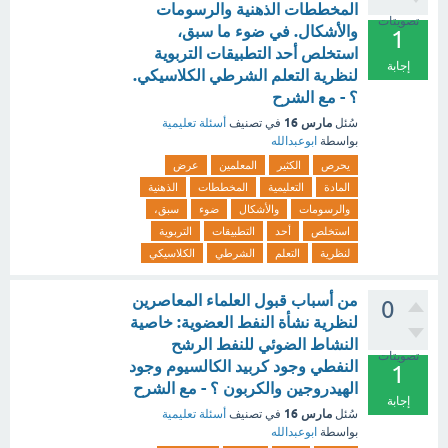
المخططات الذهنية والرسومات
تصويتات
والأشكال. في ضوء ما سبق،
1
استخلص أحد التطبيقات التربوية
إجابة
لنظرية التعلم الشرطي الكلاسيكي.
؟ - مع الشرح
مارس 16
سُئل
في تصنيف
أسئلة تعليمية
بواسطة
ابوعبدالله
يحرص
الكثير
المعلمين
عرض
المادة
التعليمية
المخططات
الذهنية
والرسومات
والأشكال
ضوء
سبق،
استخلص
أحد
التطبيقات
التربوية
لنظرية
التعلم
الشرطي
الكلاسيكي
من أسباب قبول العلماء المعاصرين
0
لنظرية نشأة النفط العضوية: خاصية
النشاط الضوئي للنفط الرشح
تصويتات
النفطي وجود كربيد الكالسيوم وجود
1
الهيدروجين والكربون ؟ - مع الشرح
إجابة
مارس 16
سُئل
في تصنيف
أسئلة تعليمية
بواسطة
ابوعبدالله