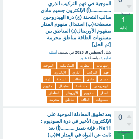
الموجية في فهم التركيب الذري
................(أ) الإلكترون جسيم مادي
تصويتات
سالب الشحنة (ج) ذرة الهيدروجين
1
مسطحة(ب) استبدال مفهوم المدار
إجابة
بمفهوم الأوربيتال(د) المناطق بين
مستويات الطاقة مناطق محرمة
[تم الحل]
أغسطس 8، 2025
سُئل
في تصنيف
أسئلة
تعليمية
بواسطة
عبود
إسهامات
النظرية
الميكانيكية
الموجية
فهم
التركيب
الذري
الإلكترون
جسيم
مادي
سالب
الشحنة
ذرة
الهيدروجين
مسطحة
استبدال
مفهوم
المدار
بمفهوم
الأوربيتال
المناطق
مستويات
الطاقة
مناطق
محرمة
بعد تطبيق المعادلة الموجية على
0
الإلكترون الأخير في ذرة الصوديوم :
Na11 ، فإنة يتميز ...........(أ) بعد
تصويتات
ثابت عن النواة في المدار M(ب)
1