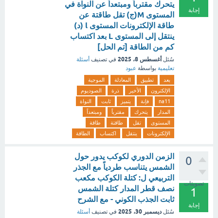
يتحرك مقترباً ومبتعداً عن النواة في
إجابة
المستوى M(ج) تقل طاقتة عن
طاقة الإلكترونات المستوى l (د)
ينتقل إلى المستوى L بعد اكتساب
كم من الطاقة [تم الحل]
أغسطس 8، 2025
سُئل
في تصنيف
أسئلة
تعليمية
بواسطة
عبود
بعد
تطبيق
المعادلة
الموجية
الإلكترون
الأخير
ذرة
الصوديوم
na11
فإنة
يتميز
ثابت
النواة
المدار
يتحرك
مقترباً
ومبتعداً
المستوى
تقل
طاقتة
طاقة
الإلكترونات
ينتقل
اكتساب
الطاقة
الزمن الدوري لكوكب يدور حول
0
الشمس يتناسب طردياً مع الجذر
التربيعي ل: كتلة الكوكب مكعب
تصويتات
نصف قطر المدار كتلة الشمس
1
ثابت الجذب الكوني - مع الشرح
إجابة
ديسمبر 30، 2025
سُئل
في تصنيف
أسئلة