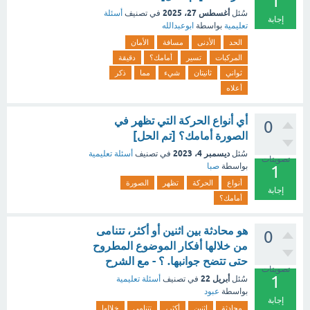
1
أغسطس 27، 2025
سُئل
في تصنيف
أسئلة
إجابة
تعليمية
بواسطة
ابوعبدالله
الحد
الأدنى
مسافة
الأمان
المركبات
تسير
أمامك؟
دقيقة
ثواني
ثانيتان
شيء
مما
ذكر
أعلاه
أي أنواع الحركة التي تظهر في
0
الصورة أمامك؟ [تم الحل]
ديسمبر 4، 2023
سُئل
في تصنيف
أسئلة تعليمية
تصويتات
بواسطة
صبا
1
أنواع
الحركة
تظهر
الصورة
إجابة
أمامك؟
هو محادثة بين اثنين أو أكثر، تتنامى
0
من خلالها أفكار الموضوع المطروح
حتى تتضح جوانبها. ؟ - مع الشرح
تصويتات
1
أبريل 22
سُئل
في تصنيف
أسئلة تعليمية
بواسطة
عبود
إجابة
محادثة
اثنين
أكثر،
تتنامى
خلالها