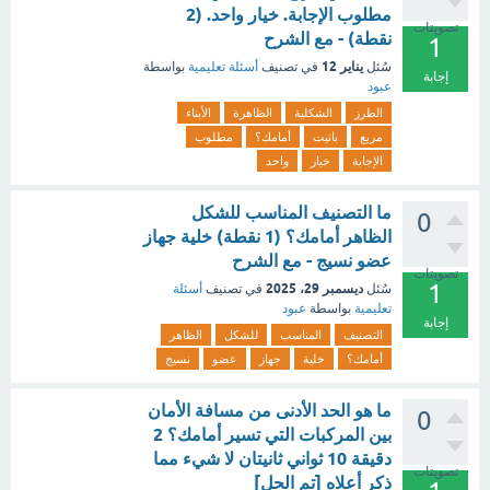
مطلوب الإجابة. خيار واحد. (2
تصويتات
نقطة) - مع الشرح
1
يناير 12
سُئل
في تصنيف
أسئلة تعليمية
بواسطة
إجابة
عبود
الطرز
الشكلية
الظاهرة
الأبناء
مربع
بانيت
أمامك؟
مطلوب
الإجابة
خيار
واحد
ما التصنيف المناسب للشكل
0
الظاهر أمامك؟ (1 نقطة) خلية جهاز
عضو نسيج - مع الشرح
تصويتات
1
ديسمبر 29، 2025
سُئل
في تصنيف
أسئلة
تعليمية
بواسطة
عبود
إجابة
التصنيف
المناسب
للشكل
الظاهر
أمامك؟
خلية
جهاز
عضو
نسيج
ما هو الحد الأدنى من مسافة الأمان
0
بين المركبات التي تسير أمامك؟ 2
دقيقة 10 ثواني ثانيتان لا شيء مما
تصويتات
ذكر أعلاه [تم الحل]