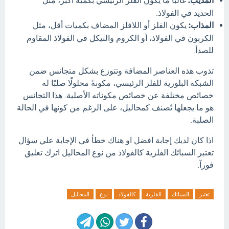
المذيب:
الحديد في الفولاذ.
المذاب:
يكون الفلز أو اللافلز المضاف بكميات أقل، مثل
الكربون في الفولاذ، أو الكروم والنيكل في الفولاذ المقاوم
للصدأ.
تذوب هذه العناصر المضافة وتتوزع بشكل متجانس ضمن
الشبكة البلورية للفلز الرئيسي، مكونةً محلولًا صلبًا له
خصائص مختلفة عن خصائص مكوناته الأصلية. هذا التجانس
هو ما يجعلها تُصنف كمحاليل، على الرغم من كونها في الحالة
الصلبة.
اذا كان لديك إجابة افضل او هناك خطأ في الإجابة علي سؤال
تعتبر السبائك الفلزية كالفولاذ من نوع المحاليل اترك تعليق
فورآ.
تعتبر
السبائك
الفلزية
كالفولاذ
نوع
المحاليل