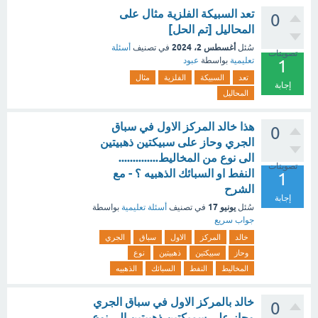
تعد السبيكة الفلزية مثال على
0
المحاليل [تم الحل]
أغسطس 2، 2024
سُئل
في تصنيف
أسئلة
تصويتات
تعليمية
بواسطة
عبود
1
تعد
السبيكة
الفلزية
مثال
إجابة
المحاليل
هذا خالد المركز الاول في سباق
0
الجري وحاز على سبيكتين ذهبيتين
الى نوع من المخاليط..............
تصويتات
النفط او السبائك الذهبيه ؟ - مع
1
الشرح
إجابة
يونيو 17
سُئل
في تصنيف
أسئلة تعليمية
بواسطة
جواب سريع
خالد
المركز
الاول
سباق
الجري
وحاز
سبيكتين
ذهبيتين
نوع
المخاليط
النفط
السبائك
الذهبيه
خالد بالمركز الاول في سباق الجري
0
وحاز على سميكتين ذهبيتين الى نوع