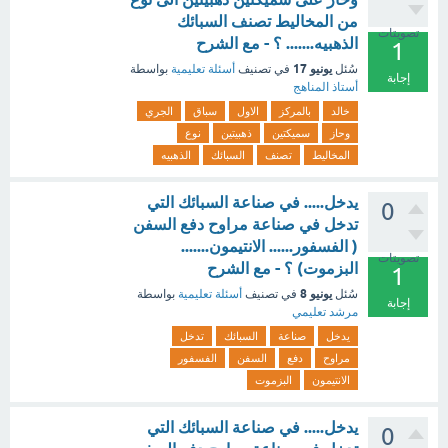
من المخاليط تصنف السبائك
تصويتات
الذهبيه....... ؟ - مع الشرح
1
يونيو 17
سُئل
في تصنيف
أسئلة تعليمية
بواسطة
إجابة
أستاذ المناهج
خالد
بالمركز
الاول
سباق
الجري
وحاز
سميكتين
ذهبيتين
نوع
المخاليط
تصنف
السبائك
الذهبيه
يدخل..... في صناعة السبائك التي
0
تدخل في صناعة مراوح دفع السفن
( الفسفور...... الانتيمون.......
تصويتات
البزموت) ؟ - مع الشرح
1
يونيو 8
سُئل
في تصنيف
أسئلة تعليمية
بواسطة
إجابة
مرشد تعليمي
يدخل
صناعة
السبائك
تدخل
مراوح
دفع
السفن
الفسفور
الانتيمون
البزموت
يدخل..... في صناعة السبائك التي
0