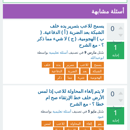
أسئلة مشابهة
يسمح للاعب بتمرير يده خلف
0
الشبكة بعد الضربة ( أ ) الدفاعية. (
ب ) الهجومية. ( ج ) لا شيء مما ذكر
تصويتات
؟ - مع الشرح
1
مارس 9
سُئل
في تصنيف
أسئلة تعليمية
بواسطة
إجابة
ابوعبدالله
يسمح
للاعب
بتمرير
يده
خلف
الشبكة
بعد
الضربة
الدفاعية
الهجومية
شيء
مما
ذكر
لا يتم إلغاء المحاولة للاعب إذا لمس
0
الأرض خلف خط الإرتقاء صح ام
خطا ؟ - مع الشرح
تصويتات
1
مايو 5
سُئل
في تصنيف
أسئلة تعليمية
بواسطة
عبود
إجابة
يتم
إلغاء
المحاولة
للاعب
لمس