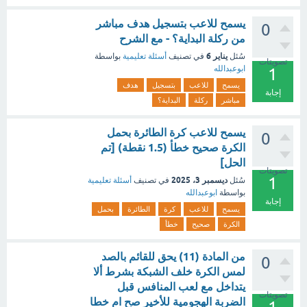
يسمح للاعب بتسجيل هدف مباشر
0
من ركلة البداية؟ - مع الشرح
يناير 6
سُئل
في تصنيف
أسئلة تعليمية
بواسطة
تصويتات
ابوعبدالله
1
يسمح
للاعب
بتسجيل
هدف
إجابة
مباشر
ركلة
البداية؟
يسمح للاعب كرة الطائرة بحمل
0
الكرة صحيح خطأ (1.5 نقطة) [تم
الحل]
تصويتات
1
ديسمبر 3، 2025
سُئل
في تصنيف
أسئلة تعليمية
بواسطة
ابوعبدالله
إجابة
يسمح
للاعب
كرة
الطائرة
بحمل
الكرة
صحيح
خطأ
من المادة (11) يحق للقائم بالصد
0
لمس الكرة خلف الشبكة بشرط ألا
يتداخل مع لعب المنافس قبل
تصويتات
الضربة الهجومية للأخير صح ام خطا