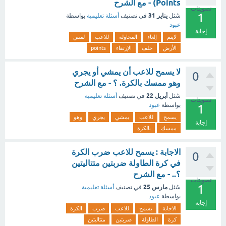
Points) - مع الشرح
تصويتات
1
يناير 31
سُئل
في تصنيف
أسئلة تعليمية
بواسطة
عبود
إجابة
لايتم
إلغاء
المحاولة
للاعب
لمس
الأرض
خلف
الإرتقاء
points
لا يسمح للاعب أن يمشي أو يجري
0
وهو ممسك بالكرة. ؟ - مع الشرح
أبريل 22
سُئل
في تصنيف
أسئلة تعليمية
تصويتات
بواسطة
عبود
1
يسمح
للاعب
يمشي
يجري
وهو
إجابة
ممسك
بالكرة
الاجابة : يسمح للاعب ضرب الكرة
0
في كرة الطاولة ضربتين متتاليتين
؟.. - مع الشرح
تصويتات
1
مارس 25
سُئل
في تصنيف
أسئلة تعليمية
بواسطة
عبود
إجابة
الاجابة
يسمح
للاعب
ضرب
الكرة
كرة
الطاولة
ضربتين
متتاليتين