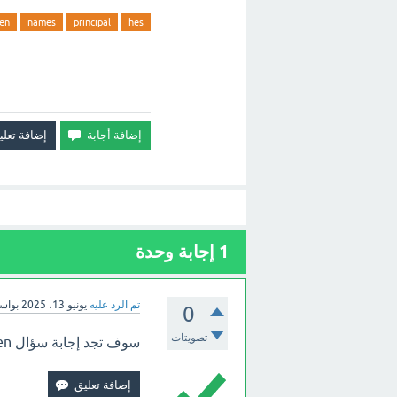
en
names
principal
hes
1
إجابة وحدة
تم الرد عليه
يونيو 13، 2025
بواس
0
تصويتات
سوف تجد إجابة سؤال He's the principal...name's Mr. Hansen بالأعلى.