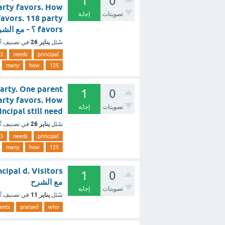
1
0
arty favors. How
تصويتات
إجابة
favors. 118 party
favors ؟ - مع الشرح
يناير 26
سُئل
في تصنيف
أ
3
needs
principal
many
how
125
party. One parent
1
0
arty favors. How
تصويتات
إجابة
 principal still need
يناير 26
سُئل
في تصنيف
أ
3
needs
principal
many
how
125
1
0
مع الشرح
تصويتات
إجابة
يناير 11
سُئل
في تصنيف
أ
ents
praised
who