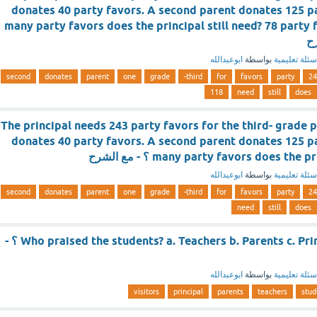
donates 40 party favors. A second parent donates 125 p
many party favors does the principal still need? 78 party 
سئلة تعليمية
بواسطة
ابوعبدالله
second
donates
parent
one
grade
third-
for
favors
party
24
118
need
still
does
The principal needs 243 party favors for the third- grade 
donates 40 party favors. A second parent donates 125 p
many party favors does the ؟ - مع الشرح
سئلة تعليمية
بواسطة
ابوعبدالله
second
donates
parent
one
grade
third-
for
favors
party
24
need
still
does
Who praised the students? a. Teachers b. Parents c. Principal d. Visitors ؟ -
سئلة تعليمية
بواسطة
ابوعبدالله
visitors
principal
parents
teachers
stud