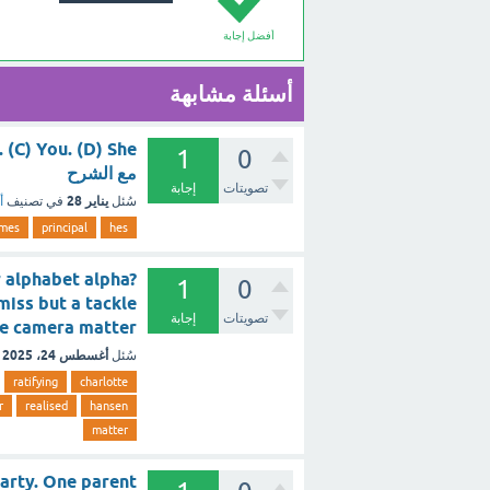
أفضل إجابة
أسئلة مشابهة
1
0
مع الشرح
تصويتات
إجابة
يناير 28
سُئل
في تصنيف
أ
mes
principal
hes
r alphabet alpha?
1
0
miss but a tackle
تصويتات
إجابة
 , the camera matter
أغسطس 24، 2025
سُئل
ratifying
charlotte
r
realised
hansen
matter
party. One parent