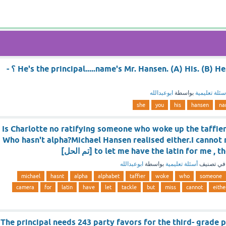
He's the principal.....name's Mr. Hansen. (A) His. (B) He. (C) You. (D) She ؟ -
سئلة تعليمية
بواسطة
ابوعبدالله
she
you
his
hansen
na
Is Charlotte no ratifying someone who woke up the taffie
Who hasn't alpha?Michael Hansen realised either.I cannot 
to let me have the latin for me [تم الحل]
في تصنيف
أسئلة تعليمية
بواسطة
ابوعبدالله
michael
hasnt
alpha
alphabet
taffier
woke
who
someone
camera
for
latin
have
let
tackle
but
miss
cannot
eithe
The principal needs 243 party favors for the third- grade 