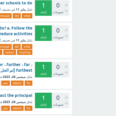
 other schools to do
1
0
يناير 11
سُئل
في تصنيف
أ
تصويتات
إجابة
rincipal
did
what
do? a. Follow the
1
0
 d. Reduce activities
تصويتات
إجابة
يناير 11
سُئل
في تصنيف
أ
rincipal
did
what
s
reduce
recycling
er ، further ، far ،
1
0
furthest [تم الحل]
تصويتات
إجابة
سبتمبر 26، 2025
سُئل
في
you
details
for
n contact the principal
1
0
سبتمبر 26، 2025
سُئل
في
تصويتات
إجابة
you
details
for