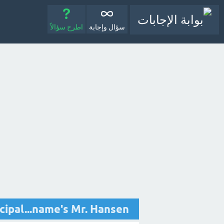
سؤال وإجابة
اطرح سؤالاً
he principal...name's Mr. Hansen