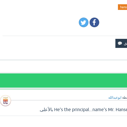
hans
طة
ابوعبدالله