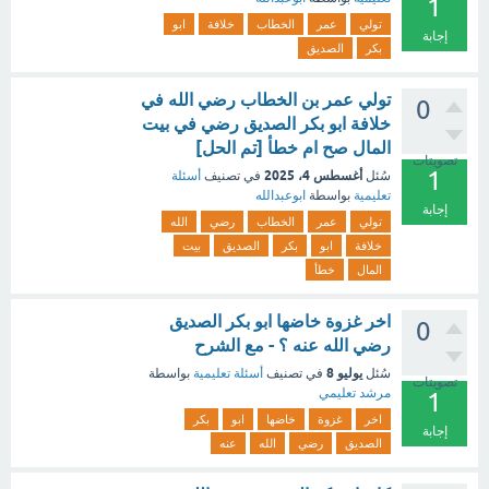
1
تولي
عمر
الخطاب
خلافة
ابو
إجابة
بكر
الصديق
تولي عمر بن الخطاب رضي الله في
0
خلافة ابو بكر الصديق رضي في بيت
المال صح ام خطأ [تم الحل]
تصويتات
1
أغسطس 4، 2025
سُئل
في تصنيف
أسئلة
تعليمية
بواسطة
ابوعبدالله
إجابة
تولي
عمر
الخطاب
رضي
الله
خلافة
ابو
بكر
الصديق
بيت
المال
خطأ
اخر غزوة خاضها ابو بكر الصديق
0
رضي الله عنه ؟ - مع الشرح
يوليو 8
سُئل
في تصنيف
أسئلة تعليمية
بواسطة
تصويتات
مرشد تعليمي
1
اخر
غزوة
خاضها
ابو
بكر
إجابة
الصديق
رضي
الله
عنه