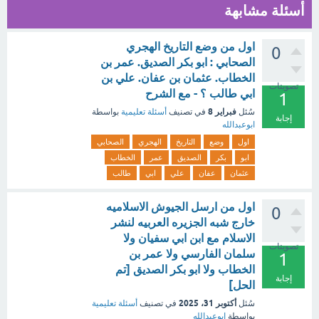
أسئلة مشابهة
اول من وضع التاريخ الهجري
0
الصحابي : ابو بكر الصديق. عمر بن
الخطاب. عثمان بن عفان. علي بن
تصويتات
ابي طالب ؟ - مع الشرح
1
فبراير 8
سُئل
في تصنيف
أسئلة تعليمية
بواسطة
إجابة
ابوعبدالله
اول
وضع
التاريخ
الهجري
الصحابي
ابو
بكر
الصديق
عمر
الخطاب
عثمان
عفان
علي
ابي
طالب
اول من ارسل الجيوش الاسلاميه
0
خارج شبه الجزيره العربيه لنشر
الاسلام مع ابن ابي سفيان ولا
تصويتات
سلمان الفارسي ولا عمر بن
1
الخطاب ولا ابو بكر الصديق [تم
إجابة
الحل]
أكتوبر 31، 2025
سُئل
في تصنيف
أسئلة تعليمية
بواسطة
ابوعبدالله