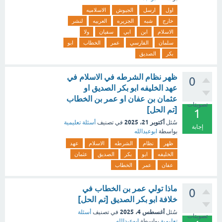
اول
ارسل
الجيوش
الاسلاميه
خارج
شبه
الجزيره
العربيه
لنشر
الاسلام
ابن
ابي
سفيان
ولا
سلمان
الفارسي
عمر
الخطاب
ابو
بكر
الصديق
ظهر نظام الشرطه في الاسلام في
0
عهد الخليفه ابو بكر الصديق او
عثمان بن عفان او عمر بن الخطاب
تصويتات
[تم الحل]
1
أكتوبر 21، 2025
سُئل
في تصنيف
أسئلة تعليمية
إجابة
بواسطة
ابوعبدالله
ظهر
نظام
الشرطه
الاسلام
عهد
الخليفه
ابو
بكر
الصديق
عثمان
عفان
عمر
الخطاب
ماذا تولي عمر بن الخطاب في
0
خلافة ابو بكر الصديق [تم الحل]
أغسطس 4، 2025
سُئل
في تصنيف
أسئلة
تصويتات
تعليمية
بواسطة
ابوعبدالله