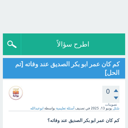
اطرح سؤالاً
كم كان عمر ابو بكر الصديق عند وفاته [تم
الحل]
0
تصويتات
سُئل
يونيو 13، 2025
في تصنيف
أسئلة تعليمية
بواسطة
ابوعبدالله
كم كان عمر ابو بكر الصديق عند وفاته؟