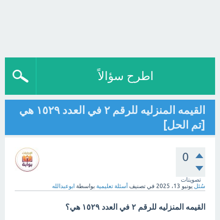
اطرح سؤالاً
القيمه المنزليه للرقم ٢ في العدد ١٥٢٩ هي
[تم الحل]
0
تصويتات
سُئل
يونيو 13، 2025
في تصنيف
أسئلة تعليمية
بواسطة
ابوعبدالله
القيمه المنزليه للرقم ٢ في العدد ١٥٢٩ هي؟