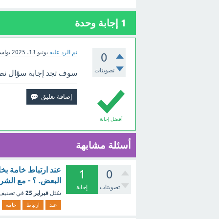
1
إجابة وحدة
تم الرد عليه
يونيو 13، 2025
بواس
0
تصويتات
سوف تجد إجابة سؤال نصنع
أفضل إجابة
أسئلة مشابهة
عند ارتباط خامة بخ
1
0
البعض. ؟ - مع الشر
تصويتات
إجابة
فبراير 25
سُئل
في تصنيف
عند
ارتباط
خامة