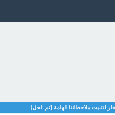
 لتثبيت ملاحظاتنا الهامة [تم الحل]