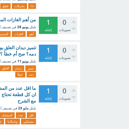
اذا
ماسكات
قطع
من أهم الغازات الم
1
0
يونيو 28
سُئل
في تصنيف
أ
تصويتات
إجابة
أهم
الغازات
المسبب
تتميز ديدان العلق 
1
0
دمه؟ صح أم خطأ ؟ 
تصويتات
إجابة
يونيو 11
سُئل
في تصنيف
أ
تتميز
ديدان
العلق
دمه
خطأ
1
0
تصويتات
إجابة
مع الشرح
مايو 23
سُئل
في تصنيف
أس
اقل
عدد
المشابك
مشبكين
وبامكاننا
تث