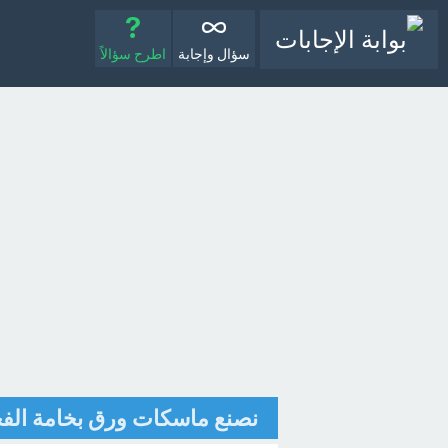
سؤال وإجابة
اطرح سؤالاً
نصنع ماسكات ورق بخامة الفخار