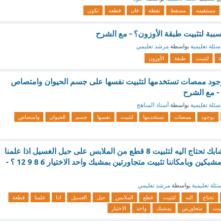
مستقيمه
مسقط
نقطه
فان
قطعه
تكون
سببة لتثبيت طبقة الأوزون؟ - مع الشرح
سئلة تعليمية
بواسطة
مرشد تعليمي
ة
لتثبيت
طبقة
الأوزون
بوجود ممصات تستخدمها لتثبيت نفسها على جسم الحيوان وامتصاص
- مع الشرح
سئلة تعليمية
بواسطة
أستاذ المناهج
بوجود
ممصات
تستخدمها
لتثبيت
نفسها
جسم
الحيوان
وامتصاص
ما اقل عدد من المشابك تحتاج اليه لتثبيت 8 قطع من الملابس على حبل الغسيل اذا علمنا
ان كل قطعة تحتاج مشبكين وبامكاننا تثبيت متجاورتين بمشبك واحد الاختيار 6 8 9 12 ؟ -
ئلة تعليمية
بواسطة
مرشد تعليمي
تحتاج
اليه
لتثبيت
قطع
الملابس
حبل
الغسيل
اذا
علمنا
قطعة
بيت
متجاورتين
بمشبك
واحد
الاختيار