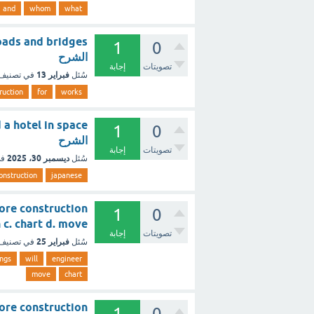
and
whom
what
1
0
الشرح
تصويتات
إجابة
فبراير 13
سُئل
في تصنيف
ruction
for
works
1
0
الشرح
تصويتات
إجابة
ديسمبر 30، 2025
سُئل
في
onstruction
japanese
efore construction
1
0
 clean c. chart d. move
تصويتات
إجابة
فبراير 25
سُئل
في تصنيف
ings
will
engineer
move
chart
efore construction
1
0