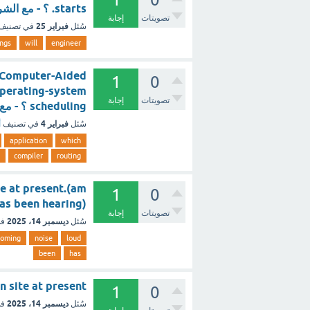
starts. ؟ - مع الشرح
تصويتات
إجابة
فبراير 25
سُئل
في تصنيف
ings
will
engineer
? Computer-Aided
1
0
Operating-system
تصويتات
إجابة
scheduling ؟ - مع الشرح
فبراير 4
سُئل
في تصنيف
أ
application
which
compiler
routing
site at present.(am
1
0
has been hearing)
تصويتات
إجابة
ديسمبر 14، 2025
سُئل
في
coming
noise
loud
been
has
ion site at present
1
0
ديسمبر 14، 2025
سُئل
في