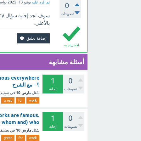
تم الرد عليه
يونيو 13، 2025
بواس
0
تصويتات
سوف
بالأعلى.
أفضل إجابة
أسئلة مشابهة
famous everywhere
1
0
؟ - مع الشرح
تصويتات
إجابة
مارس 10
سُئل
في تصني
great
for
work
.works are famous
1
0
hat c) whom and) who
تصويتات
إجابة
مارس 10
سُئل
في تصني
great
for
work