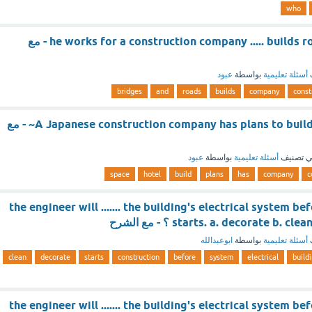
who
he works for a construction company ..... builds roads and bridges - مع
أسئلة تعليمية
بواسطة
عبود
bridges
and
roads
builds
company
const
A Japanese construction company has plans to build a hotel in space~ - مع
 تصنيف
أسئلة تعليمية
بواسطة
عبود
space
hotel
build
plans
has
company
c
the engineer will ....... the building's electrical system b
starts. a. decorate b. ؟ - مع الشرح
أسئلة تعليمية
بواسطة
ابوعبدالله
clean
decorate
starts
construction
before
system
electrical
build
the engineer will ....... the building's electrical system b