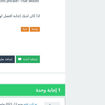
this phrase?
That would
اذا كان لديك إجابة افضل او هناك خطأ في 
fish
feeds
1
إجابة وحدة
تم الرد عليه
يونيو 13، 2025
بواس