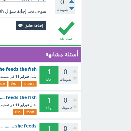
0
تصويتات
سوف تجد إجابة سؤال feeds the fish بالأعلى.
أفضل إجابة
أسئلة مشابهة
m - he feeds the fish
1
0
فبراير 11
سُئل
في تصنيف
تصويتات
إجابة
oom
clean
choose
feeds the fish ......... - مع الشرح
1
0
فبراير 11
سُئل
في تصنيف
تصويتات
إجابة
fish
feeds
she feeds ........... (1 نقطة) the pets the dogs ؟ - مع الشرح
1
0