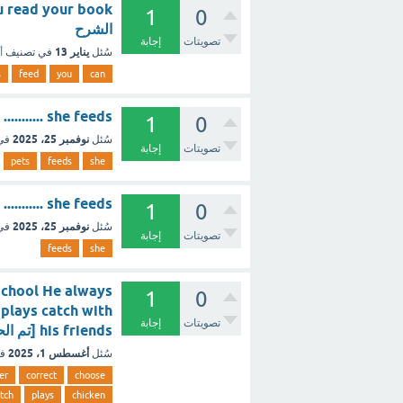
1
0
الشرح
تصويتات
إجابة
يناير 13
سُئل
في تصنيف
أ
s
feed
you
can
she feeds ........... (1 نقطة) the pets the dogs [تم الحل]
1
0
نوفمبر 25، 2025
سُئل
في
تصويتات
إجابة
pets
feeds
she
she feeds ........... (1 نقطة) [تم الحل]
1
0
نوفمبر 25، 2025
سُئل
في
تصويتات
إجابة
feeds
she
school He always
1
0
plays catch with
تصويتات
إجابة
his friends [تم الحل]
أغسطس 1، 2025
سُئل
ف
er
correct
choose
tch
plays
chicken