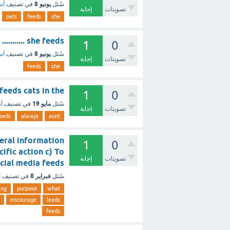
يونيو 8
سُئل
في تصنيف
أس
تصويتات
إجابة
pets
feeds
she
she feeds ........... (1 نقطة) ؟ - مع الشرح
1
0
يونيو 8
سُئل
في تصنيف
أس
تصويتات
إجابة
feeds
she
t always feeds cats in the
1
0
مايو 19
سُئل
في تصنيف
أس
تصويتات
إجابة
eeds
always
aunt
neral information
1
0
ific action c) To
تصويتات
إجابة
e social media feeds
فبراير 8
سُئل
في تصنيف
أ
ing
purpose
what
encourage
leads
feeds