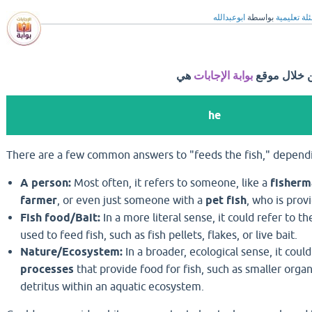
لة تعليمية
بواسطة
ابوعبدالله
ن خلال موقع
بوابة الإجابات
هي
he
There are a few common answers to "feeds the fish,
" dependi
A person:
Most often,
it refers to someone,
like a
fisher
farmer
,
or even just someone with a
pet fish
,
who is provi
Fish food/Bait:
In a more literal sense,
it could refer to t
used to feed fish,
such as fish pellets,
flakes,
or live bait.
Nature/Ecosystem:
In a broader,
ecological sense,
it could
processes
that provide food for fish,
such as smaller orga
detritus within an aquatic ecosystem.