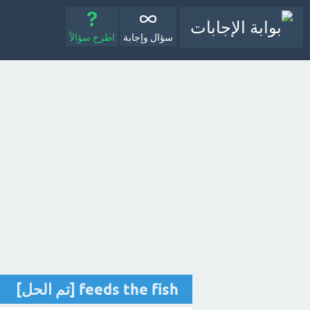
سؤال وإجابة
اطرح سؤالاً
feeds the fish [تم الحل]