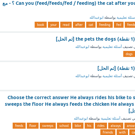
Can you (feed/feeds/fed / feeding) the cat after you read your book ؟ - مع
سئلة تعليمية
بواسطة
ابوعبدالله
book
your
read
after
cat
feeding
fed
feed
 تصنيف
أسئلة تعليمية
بواسطة
ابوعبدالله
dogs
 تصنيف
أسئلة تعليمية
بواسطة
ابوعبدالله
Choose the correct answer He always rides his bike to 
sweeps the floor He always feeds the chicken He always 
ي تصنيف
أسئلة تعليمية
بواسطة
ابوعبدالله
feeds
floor
sweeps
school
bike
his
rides
always
answ
friends
with
ca