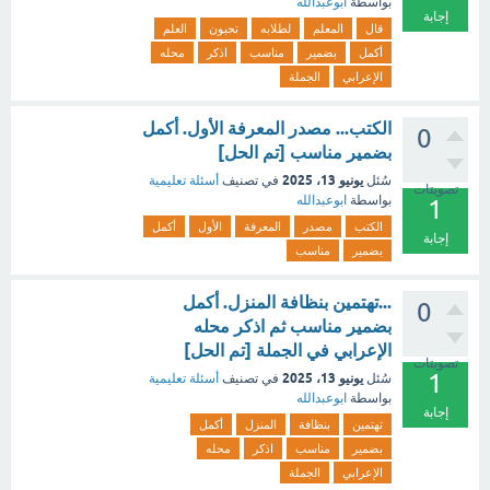
بواسطة
ابوعبدالله
إجابة
قال
المعلم
لطلابه
تحبون
العلم
أكمل
بضمير
مناسب
اذكر
محله
الإعرابي
الجملة
الكتب... مصدر المعرفة الأول. أكمل
0
بضمير مناسب [تم الحل]
يونيو 13، 2025
سُئل
في تصنيف
أسئلة تعليمية
تصويتات
بواسطة
ابوعبدالله
1
الكتب
مصدر
المعرفة
الأول
أكمل
إجابة
بضمير
مناسب
...تهتمين بنظافة المنزل. أكمل
0
بضمير مناسب ثم اذكر محله
الإعرابي في الجملة [تم الحل]
تصويتات
1
يونيو 13، 2025
سُئل
في تصنيف
أسئلة تعليمية
بواسطة
ابوعبدالله
إجابة
تهتمين
بنظافة
المنزل
أكمل
بضمير
مناسب
اذكر
محله
الإعرابي
الجملة