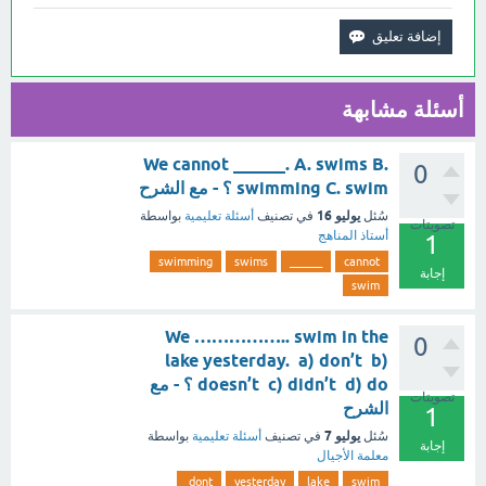
أسئلة مشابهة
We cannot ______. A. swims B.
0
swimming C. swim ؟ - مع الشرح
يوليو 16
سُئل
في تصنيف
أسئلة تعليمية
بواسطة
تصويتات
أستاذ المناهج
1
swimming
swims
______
cannot
إجابة
swim
We …………….. swim in the
0
lake yesterday. a) don’t b)
doesn’t c) didn’t d) do ؟ - مع
تصويتات
الشرح
1
يوليو 7
سُئل
في تصنيف
أسئلة تعليمية
بواسطة
إجابة
معلمة الأجيال
dont
yesterday
lake
swim