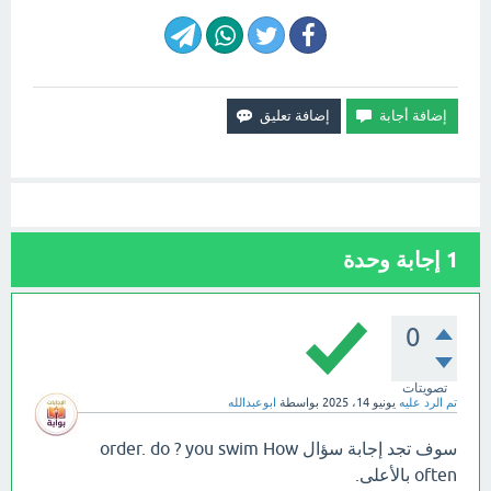
1
إجابة وحدة
0
تصويتات
تم الرد عليه
يونيو 14، 2025
بواسطة
ابوعبدالله
سوف تجد إجابة سؤال order. do ? you swim How
often بالأعلى.