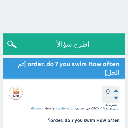
اطرح سؤالاً
order. do ? you swim How often [تم
الحل]
0
تصويتات
سُئل
يونيو 14، 2025
في تصنيف
أسئلة تعليمية
بواسطة
ابوعبدالله
order. do ? you swim How often؟