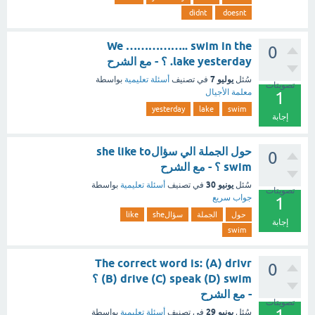
didnt
doesnt
We …………….. swim in the
0
lake yesterday. ؟ - مع الشرح
يوليو 7
سُئل
في تصنيف
أسئلة تعليمية
بواسطة
تصويتات
معلمة الأجيال
1
yesterday
lake
swim
إجابة
حول الجملة الي سؤالshe like to
0
swim ؟ - مع الشرح
يونيو 30
سُئل
في تصنيف
أسئلة تعليمية
بواسطة
تصويتات
جواب سريع
1
حول
الجملة
سؤالshe
like
إجابة
swim
The correct word is: (A) drivr
0
(B) drive (C) speak (D) swim ؟
- مع الشرح
تصويتات
يونيو 29
سُئل
في تصنيف
أسئلة تعليمية
بواسطة