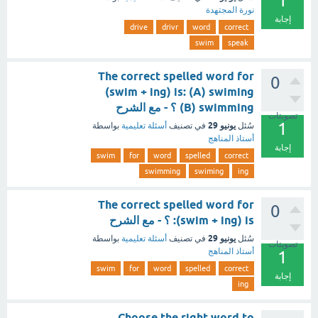
1
نورة المجتهدة
إجابة
drive
drivr
word
correct
swim
speak
The correct spelled word for
0
(swim + ing) is: (A) swiming
(B) swimming ؟ - مع الشرح
تصويتات
1
يونيو 29
سُئل
في تصنيف
أسئلة تعليمية
بواسطة
أستاذ المناهج
إجابة
swim
for
word
spelled
correct
swimming
swiming
ing
The correct spelled word for
0
(swim + ing) is: ؟ - مع الشرح
يونيو 29
سُئل
في تصنيف
أسئلة تعليمية
بواسطة
تصويتات
أستاذ المناهج
1
swim
for
word
spelled
correct
إجابة
ing
Choose the right word to