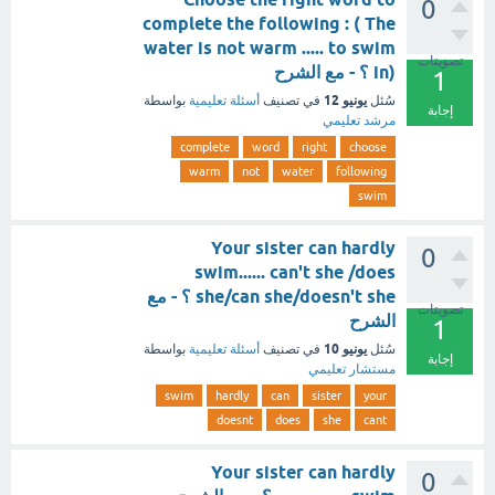
0
complete the following : ( The
water is not warm ..... to swim
تصويتات
in) ؟ - مع الشرح
1
يونيو 12
سُئل
في تصنيف
أسئلة تعليمية
بواسطة
إجابة
مرشد تعليمي
complete
word
right
choose
warm
not
water
following
swim
Your sister can hardly
0
swim...... can't she /does
she/can she/doesn't she ؟ - مع
تصويتات
الشرح
1
يونيو 10
سُئل
في تصنيف
أسئلة تعليمية
بواسطة
إجابة
مستشار تعليمي
swim
hardly
can
sister
your
doesnt
does
she
cant
Your sister can hardly
0