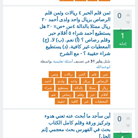
ثمن قلم الحبر ٤ ريالات وثمن قلم
0
الرصاص بريال واحد ولدى أحمد ٢٠
ريال ممثلا بالدالة ٤س +ص= ۲۰ هل
تصويتات
يستطيع أحمد شراء ٥ أقلام حبر
1
وقلم رصاص ؟ (أ) نعم. (ب) لا. (ج)
إجابة
المعطيات غير كافية. (د) يستطيع
شراء حقيبة ؟ - مع الشرح
يناير 31
سُئل
في تصنيف
أسئلة تعليمية
بواسطة
ابوعبدالله
ثمن
قلم
الحبر
ريالات
وثمن
الرصاص
بريال
واحد
ولدى
أحمد
ريال
ممثلا
بالدالة
يستطيع
شراء
أقلام
حبر
وقلم
رصاص
نعم
المعطيات
غير
كافية
حقيبة
أين سأجد ما أبحث عنه تعني هدوء
0
وتركيز ورقة وقلم كامل الكتاب
بحث في الفهرس بحث معجمي [تم
تصويتات
الحل]