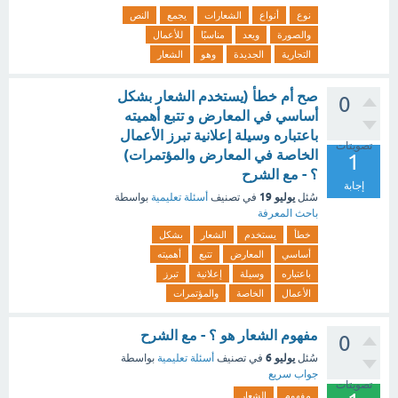
نوع
أنواع
الشعارات
يجمع
النص
والصورة
ويعد
مناسبًا
للأعمال
التجارية
الجديدة
وهو
الشعار
صح أم خطأ (يستخدم الشعار بشكل
0
أساسي في المعارض و تتبع أهميته
باعتباره وسيلة إعلانية تبرز الأعمال
تصويتات
الخاصة في المعارض والمؤتمرات)
1
؟ - مع الشرح
إجابة
يوليو 19
سُئل
في تصنيف
أسئلة تعليمية
بواسطة
باحث المعرفة
خطأ
يستخدم
الشعار
بشكل
أساسي
المعارض
تتبع
أهميته
باعتباره
وسيلة
إعلانية
تبرز
الأعمال
الخاصة
والمؤتمرات
مفهوم الشعار هو ؟ - مع الشرح
0
يوليو 6
سُئل
في تصنيف
أسئلة تعليمية
بواسطة
جواب سريع
تصويتات
مفهوم
الشعار