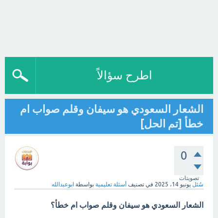
اطرح سؤالاً
الشعار السعودي هو سيفان وقلم صواب ام
خطأ [تم الحل]
0
تصويتات
سُئل
يونيو 14، 2025
في تصنيف
أسئلة تعليمية
بواسطة
ابوعبدالله
الشعار السعودي هو سيفان وقلم صواب ام خطأ؟