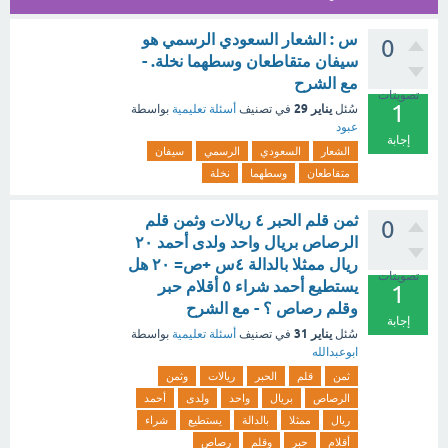
س : الشعار السعودي الرسمي هو
0
سيفان متقاطعان وسطهما نخلة. -
مع الشرح
تصويتات
1
يناير 29
سُئل
في تصنيف
أسئلة تعليمية
بواسطة
عبود
إجابة
الشعار
السعودي
الرسمي
سيفان
متقاطعان
وسطهما
نخلة
ثمن قلم الحبر ٤ ريالات وثمن قلم
0
الرصاص بريال واحد ولدى أحمد ٢٠
ريال ممثلا بالدالة ٤س +ص= ۲۰ هل
تصويتات
يستطيع أحمد شراء ٥ أقلام حبر
1
وقلم رصاص ؟ - مع الشرح
إجابة
يناير 31
سُئل
في تصنيف
أسئلة تعليمية
بواسطة
ابوعبدالله
ثمن
قلم
الحبر
ريالات
وثمن
الرصاص
بريال
واحد
ولدى
أحمد
ريال
ممثلا
بالدالة
يستطيع
شراء
أقلام
حبر
وقلم
رصاص