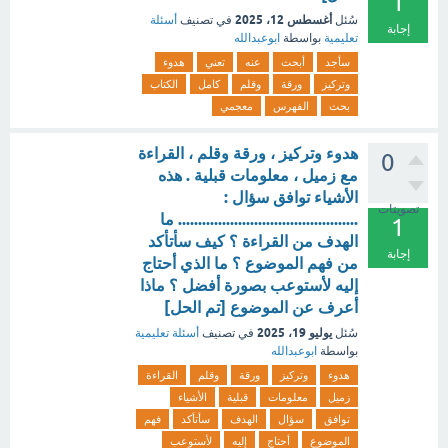
1
أغسطس 12، 2025
سُئل
في تصنيف
أسئلة
إجابة
تعليمية
بواسطة
ابوعبدالله
سأجد
أبحث
عنه
تعني
هدوء
وتركيز
ورقة
وقلم
كامل
الكتاب
بحث
الفهرس
معجمي
هدوء وتركيز ، ورقة وقلم ، القراءة
0
مع زميل ، معلومات قبلية . هذه
الأشياء توافق سؤال :
تصويتات
............................................. ما
1
الهدف من القراءة ؟ كيف سأتأكد
إجابة
من فهم الموضوع ؟ ما الذي أحتاج
إليه لأستوعب بصورة أفضل ؟ ماذا
أعرف عن الموضوع [تم الحل]
يوليو 19، 2025
سُئل
في تصنيف
أسئلة تعليمية
بواسطة
ابوعبدالله
هدوء
وتركيز
ورقة
وقلم
القراءة
زميل
معلومات
قبلية
الأشياء
توافق
سؤال
الهدف
سأتأكد
فهم
الموضوع
أحتاج
إليه
لأستوعب