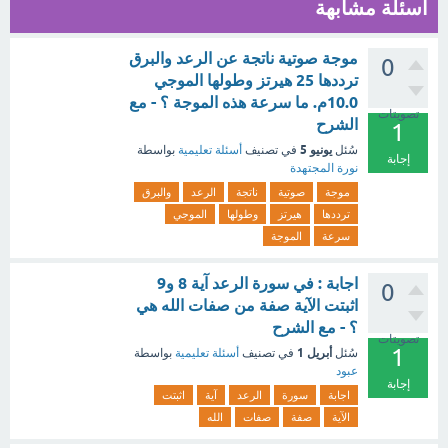
أسئلة مشابهة
موجة صوتية ناتجة عن الرعد والبرق
0
ترددها 25 هيرتز وطولها الموجي
10.0م. ما سرعة هذه الموجة ؟ - مع
تصويتات
الشرح
1
يونيو 5
سُئل
في تصنيف
أسئلة تعليمية
بواسطة
إجابة
نورة المجتهدة
موجة
صوتية
ناتجة
الرعد
والبرق
ترددها
هيرتز
وطولها
الموجي
سرعة
الموجة
اجابة : في سورة الرعد آية 8 و9
0
اثبتت الآية صفة من صفات الله هي
؟ - مع الشرح
تصويتات
1
أبريل 1
سُئل
في تصنيف
أسئلة تعليمية
بواسطة
عبود
إجابة
اجابة
سورة
الرعد
آية
اثبتت
الآية
صفة
صفات
الله