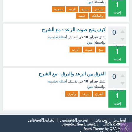
بواسطة
عبود
1
سبحان
يسبح
الرعد
بحمده
إجابة
والملائكة
خيفته
كيف ينتج صوت الرعد - مع الشرح
0
فبراير 10
سُئل
في تصنيف
أسئلة تعليمية
بواسطة
عبود
تصويتات
1
ينتج
صوت
الرعد
إجابة
الفرق بين الرعد والبرق - مع الشرح
0
فبراير 10
سُئل
في تصنيف
أسئلة تعليمية
بواسطة
عبود
تصويتات
1
الفرق
الرعد
والبرق
إجابة
اتصل بنا
من نحن
سياسة الخصوصية
اتفاقية الاستخدام
XML Sitemap
أرشيف الأسئلة التعليمية
Snow Theme by
Q2A Market