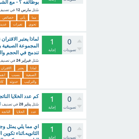
بوظائفه ؟ - مع الش
مارس 12
سُئل
في تصني
مما
يأتي
خصائص
تحوي
تغيرات
عديد
لماذا يعتبر الاقتران
1
0
المجموعة الصبغية بس
تصويتات
إجابة
تندمج في الحجم وال
فبراير 24
سُئل
في تصنيف
لماذا
يعتبر
الاقتران
الصبغية
بسبب
انقس
والتركيب
حدوثه
كائ
كم عدد الخلايا النا
1
0
يناير 28
سُئل
في تصنيف
أ
تصويتات
إجابة
عدد
الخلايا
الناتجة
اي مما يلي يمثل وجه
1
0
الثانويه.اثناء تكوين 
تصويتات
إجابة