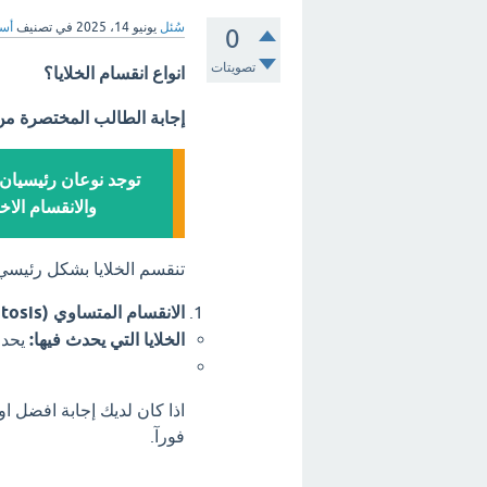
سُئل
يونيو 14، 2025
في تصنيف
أسئ
0
تصويتات
انواع انقسام الخلايا؟
إجابة الطالب المختصرة م
توجد نوعان رئيسيان م
والانقسام الاخ
تنقسم الخلايا بشكل رئيسي
الانقسام المتساوي (Mitosis):
الخلايا التي يحدث فيها:
يحدث في ا
اذا كان لديك إجابة افضل او
فورآ.