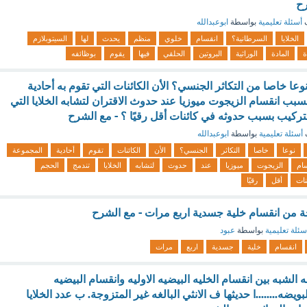
رح
ف
أسئلة تعليمية
بواسطة
ابوعبدالله
الخلايا
السرطانية؟
انقسام
خلوي
منظم
يحدث
لها
السيتوبلازم
ة
المادة
الوراثية
البروتين
الحلقي
فيها
يقوم
بوظائفه
 نوعا خاصا من التكاثر الجنسي؟ الأن الكائنات التي تقوم به أحادية
بب انقسام الزيجوت ميوزيا عند حدوث الاقتران لتشابه الخلايا التي
تركيب بسبب حدوثه في كائنات أقل رقيًا ؟ - مع الشرح
أسئلة تعليمية
بواسطة
ابوعبدالله
نوعا
خاصا
التكاثر
الجنسي؟
الأن
الكائنات
تقوم
أحادية
المجموعة
ام
الزيجوت
ميوزيا
عند
حدوث
لتشابه
الخلايا
تندمج
الحجم
نات
أقل
رقيًا
تجة من انقسام خلية جسدية اربع مرات - مع الشرح
سئلة تعليمية
بواسطة
عبود
انقسام
خلية
جسدية
اربع
مرات
 الشبه بين انقسام الخليه البيضيه الاوليه وانقسام البيضيه
البويضه........ا حديثها ف الانثي البالغه غير المتزوجة. ب عدد الخلايا