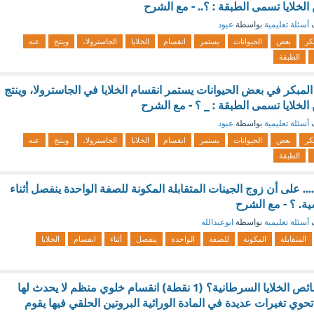
خلايا تسمى الطبقة : ؟.. - مع الشرح
ف
أسئلة تعليمية
بواسطة
عبود
كر
بعض
الحيوانات
يستمر
انقسام
الخلايا
الجاسترولا،
وينتج
عنه
الطبقة
المبكر في بعض الحيوانات يستمر انقسام الخلايا في الجاسترولا، وينتج
لخلايا تسمى الطبقة : _ ؟ - مع الشرح
ف
أسئلة تعليمية
بواسطة
عبود
كر
بعض
الحيوانات
يستمر
انقسام
الخلايا
الجاسترولا،
وينتج
عنه
الطبقة
......... على أن زوج الجينات المتقابلة المكونة للصفة الواحدة ينفصل أثناء
سية. ؟ - مع الشرح
ف
أسئلة تعليمية
بواسطة
ابوعبدالله
المتقابلة
المكونة
للصفة
الواحدة
ينفصل
أثناء
انقسام
الخلايا
أي مما يأتي من خصائص الخلايا السرطانية؟ (1 نقطة) انقسام خلوي منظم لا يحدث لها
تحوي تغيرات عديدة في المادة الوراثية البروتين الحلقي فيها يقوم