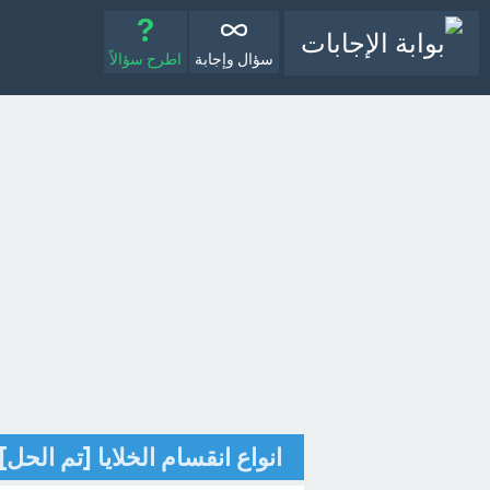
سؤال وإجابة
اطرح سؤالاً
انواع انقسام الخلايا [تم الحل]