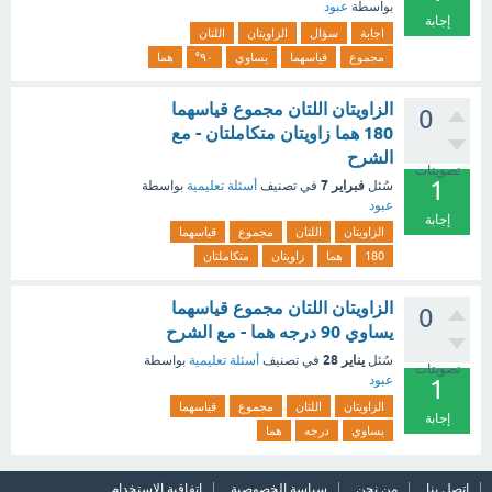
بواسطة
عبود
إجابة
اجابة
سؤال
الزاويتان
اللتان
مجموع
قياسهما
يساوي
٩٠°
هما
الزاويتان اللتان مجموع قياسهما
0
180 هما زاويتان متكاملتان - مع
الشرح
تصويتات
1
فبراير 7
سُئل
في تصنيف
أسئلة تعليمية
بواسطة
عبود
إجابة
الزاويتان
اللتان
مجموع
قياسهما
180
هما
زاويتان
متكاملتان
الزاويتان اللتان مجموع قياسهما
0
يساوي 90 درجه هما - مع الشرح
يناير 28
سُئل
في تصنيف
أسئلة تعليمية
بواسطة
تصويتات
عبود
1
الزاويتان
اللتان
مجموع
قياسهما
إجابة
يساوي
درجه
هما
اتصل بنا
من نحن
سياسة الخصوصية
اتفاقية الاستخدام