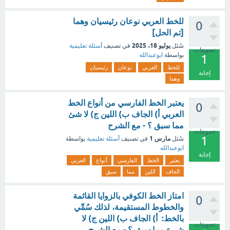
للخط العربي نوعان رئيسيان وهما
0
[تم الحل]
يوليو 18، 2025
سُئل
في تصنيف
أسئلة تعليمية
تصويتات
بواسطة
ابوعبدالله
1
للخط
العربي
نوعان
رئيسيان
إجابة
وهما
يعتبر الخط الفارسي من أنواع الخط
0
العربي أ) الجاف ب) اللين ج) لا شئ
مما سبق ؟ - مع الشرح
تصويتات
1
مارس 1
سُئل
في تصنيف
أسئلة تعليمية
بواسطة
ابوعبدالله
إجابة
يعتبر
الخط
الفارسي
أنواع
العربي
الجاف
اللين
مما
سبق
امتاز الخط الكوفي بالزوايا القائمة
0
والخطوط المستقيمة، لذلك سُمِّي
بالخط: أ) الجاف ب) اللين ج) لا
تصويتات
شيء مما سبق ؟ - مع الشرح