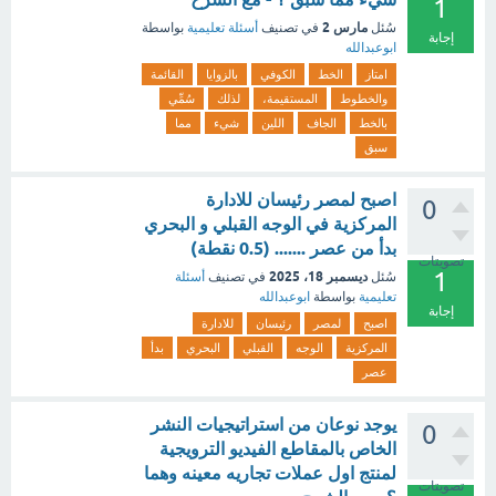
1
مارس 2
سُئل
في تصنيف
أسئلة تعليمية
بواسطة
إجابة
ابوعبدالله
امتاز
الخط
الكوفي
بالزوايا
القائمة
والخطوط
المستقيمة،
لذلك
سُمِّي
بالخط
الجاف
اللين
شيء
مما
سبق
اصبح لمصر رئيسان للادارة
0
المركزية في الوجه القبلي و البحري
بدأ من عصر ....... (0.5 نقطة)
تصويتات
1
ديسمبر 18، 2025
سُئل
في تصنيف
أسئلة
تعليمية
بواسطة
ابوعبدالله
إجابة
اصبح
لمصر
رئيسان
للادارة
المركزية
الوجه
القبلي
البحري
بدأ
عصر
يوجد نوعان من استراتيجيات النشر
0
الخاص بالمقاطع الفيديو الترويجية
لمنتج اول عملات تجاريه معينه وهما
تصويتات