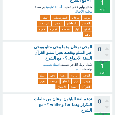
؟ - مع الشرح
1
يوليو 8
سُئل
في تصنيف
أسئلة تعليمية
بواسطة
إجابة
معلمة الأجيال
يوجد
نوعان
استراتيجيات
النشر
الخاص
بالمقاطع
الفيديو
الترويجية
لمنتج
اول
عملات
تجاريه
معينه
وهما
الوحي نوعان وهما وحي متلو ووحي
0
غير المتلو ويقصد بغير المتلو القرآن
السنة الاجماع. ؟ - مع الشرح
تصويتات
1
أبريل 25
سُئل
في تصنيف
أسئلة تعليمية
بواسطة
عبود
إجابة
الوحي
نوعان
وهما
وحي
متلو
ووحي
غير
المتلو
ويقصد
بغير
القرآن
السنة
الاجماع
تدعم لغة البايثون نوعان من حلقات
0
التكرار وهما for و while ؟ - مع
الشرح
تصويتات