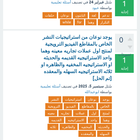
1
فبراير 24
سُئل
في تصنيف
أسئلة تعليمية
بواسطة
عبود
إجابة
تدعم
لغة
البايثون
نوعان
حلقات
التكرار
وهما
for
while
يوجد نوعان من استراتيجيات النشر
0
الخاص بالمقاطع الفيديو الترويجية
لمنتج اول عملات تجاريه معينه وهما
تصويتات
واحد الاستراتيجيه القديمه والحديثه
1
او الاستراتيجيه المخفيه والظاهره او
إجابة
ثلاثه الاستراتيجيه السهله والمعقده
[تم الحل]
سبتمبر 5، 2025
سُئل
في تصنيف
أسئلة تعليمية
بواسطة
ابوعبدالله
يوجد
نوعان
استراتيجيات
النشر
الخاص
بالمقاطع
الفيديو
الترويجية
لمنتج
اول
عملات
تجاريه
معينه
وهما
واحد
الاستراتيجيه
القديمه
والحديثه
المخفيه
والظاهره
ثلاثه
السهله
والمعقده