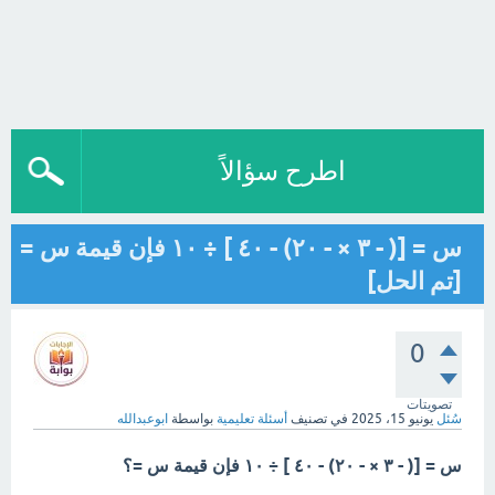
اطرح سؤالاً
س = [( - ٣ × - ٢٠) - ٤٠ ] ÷ ١٠ فإن قيمة س =
[تم الحل]
0
تصويتات
سُئل
يونيو 15، 2025
في تصنيف
أسئلة تعليمية
بواسطة
ابوعبدالله
س = [( - ٣ × - ٢٠) - ٤٠ ] ÷ ١٠ فإن قيمة س =؟