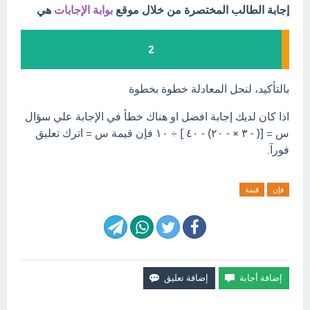
إجابة الطالب المختصرة من خلال موقع
بوابة الإجابات
هي
2
بالتأكيد، لنحل المعادلة خطوة بخطوة
اذا كان لديك إجابة افضل او هناك خطأ في الإجابة علي سؤال
س = [( - ٣ × - ٢٠) - ٤٠ ] ÷ ١٠ فإن قيمة س = اترك تعليق
فورآ.
فإن
قيمة