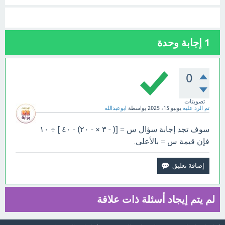
1
إجابة وحدة
0
تصويتات
تم الرد عليه
يونيو 15، 2025
بواسطة
ابوعبدالله
سوف تجد إجابة سؤال س = [( - ٣ × - ٢٠) - ٤٠ ] ÷ ١٠
فإن قيمة س = بالأعلى.
لم يتم إيجاد أسئلة ذات علاقة