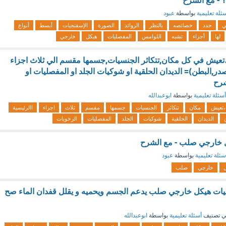
؟ - مع الشرح
ئلة تعليمية
بواسطة
عبود
لي
حدد
خصائصه
بالنظر
الزوائد
الصورة
الإسفنجيات
أبسط
أنواع
لها
أجزاء
تشبه
اللوامس
المفصليات
هيكل
خارجي
يش في كل مكان,تتكاثر الجنسيات,جسمها مقسم الي ثلاث اجزاء
در,البطن)= الديدان الحلقية او شوكيات الجلد او المفصليات او
شرح
أسئلة تعليمية
بواسطة
ابوعبدالله
تعيش
مكان
تتكاثر
الجنسيات
جسمها
مقسم
ثلاث
اجزاء
االرئيسية
الديدان
الحلقية
شوكيات
الجلد
المفصليات
الرخويات
ل خارجي صلب - مع الشرح
سئلة تعليمية
بواسطة
عبود
خارجي
صلب
ت هيكل خارجي صلب يدعم الجسم ويحميه و يقلل قفدان الماء صح
 تصنيف
أسئلة تعليمية
بواسطة
ابوعبدالله