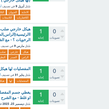
(لها هيكل خارجي ) 
أبريل 9
سُئل
في تصنيف
أس
الاجابة
الحيوان
التا
اللافقاريات
اللاسعات
هيكل خارجي صلب،تع
1
0
االرئيسية(الراس,الص
تصويتات
إجابة
الرخويات ؟ - مع ال
مارس 9
سُئل
في تصنيف
هيكل
خارجي
صلب،
الراس
الصدر
البطن
المفصليات لها هيك
1
0
يناير 31
سُئل
في تصنيف
أ
تصويتات
إجابة
المفصليات
لها
هيكل
يغطي جسم المفصليا
1
0
او غلط - مع الشرح
تصويتات
إجابة
ديسمبر 25، 2025
سُئل
في